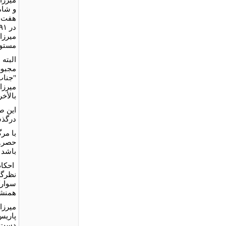
و شاه
هفت س
میرزا
مستوف
البته
مجبور
"جناب
میرزا
بالأخ
درگذش
با مر
حصر. ا
باشد 
احکام
نظرگر
سوارک
همنشینی
پاریس
دست د