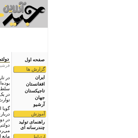
دولتم
صفحه اول
فرشید
گزارش ها
ایران
در تا
بوده‌
افغانستان
سلطنت
تاجیکستان
در یک
جهان
توارث
آرشیو
گویا 
آموزش
دربار
در دو
راهنمای تولید
دولتی 
چندرسانه ای
می‌رس
مانع 
ارتباط