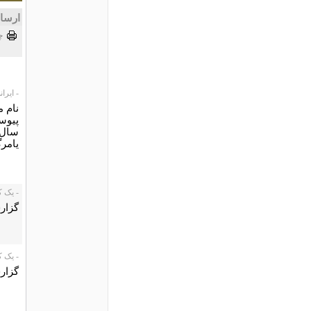
ارسا
چ
- ایرانی، /07
نام م
پیوست
یامر
- یک کاربر،
گزار
- یک کاربر،
گزار