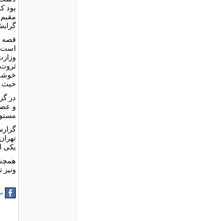
بود ک
مقیم 
گرایش
وزارت
ثروت 
خوشنا
حیث م
در گز
و عضو
مستوف
گزارش
تهران
یکی ا
همچنی
ونیز ت
به