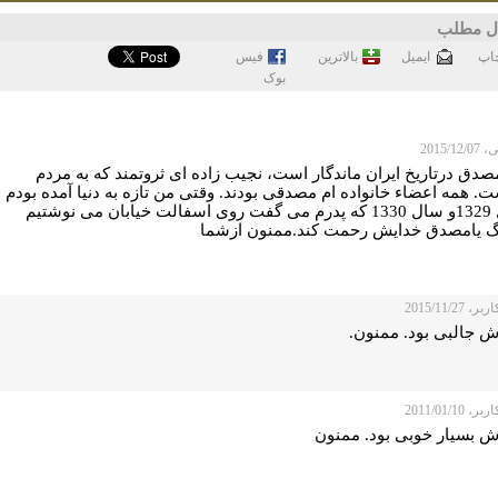
ل مطلب
اپ
ايميل
بالاترین
فيس
بوک
2015/12
صدق درتاریخ ایران ماندگار است، نجیب زاده ای ثروتمند که به مردم
. همه اعضاء خانواده ام مصدقی بودند. وقتی من تازه به دنیا آمده بودم
سال 1329و سال 1330 که پدرم می گفت روی اسفالت خیابان می نوشتیم
گ یامصدق خدایش رحمت کند.ممنون ازشما
 2015/11/27
ش جالبی بود. ممنون.
 2011/01/10
ش بسیار خوبی بود. ممنون