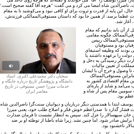
 ناصرالدین شاه امضا می کرد و می گفت: "هرچه آقا گفته صحیح است."
 حال، این پایه از قدرت و ثروت برای او کافی نبود و می‌کوشید تا به مقام
 عظما برسد. از همین جا بود که داستان مستوفی‌الممالکی فرزندش،
آغاز شد.
ل از آن باید بدانیم که مقام
ی‌الممالک چگونه مقامی
مستوفی‌الممالک رییس
یان بود و مستوفیان
 بودند که وظیفه استیفای
 دولت را برعهده داشتند یا
ارت دیگر رسیدگی به دخل و
ملکت از تعیین مالیات
Play
 تا وصول و خرج آن با ایشان
بنابراین مستوفی‌الممالک
سخنان دکتر محمدعلی اکبری، استاد
udio
رین مقام اقتصادی کشور به
دانشگاه و پژوهشگر تاریخ درباره جایگاه و
می‌آمد و شاید از پاره‌ای
خدمات میرزا حسن مستوفی در تاریخ
سومین مقام پس از شاه و
معاصر ایران
ظم بود.
 یوسف ابتدا با همدستی دیگر درباریان و دیوانیان سنت‌گرا ناصرالدین شاه
ت فشار گذارد تا صدراعظم خوش فکر و اصلاح طلب خود، یعنی میرزا
خان سپهسالار را عزل کند. سپس به انتظار نشست تا فرمان صدارت
برایش صادر شود. اما چنین نشد. زیرا شاه باطنا از توطئه او بر ضد
لار ناخشنود بود.
 یوسف چاره کار را در این دید که یک چند کارهای دیوان را معطل نگاه دارد