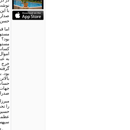
نوشت،
با این
صدارت
حسن، 
اما قب
مستوف
بود؟ 
مستوف
کسانی
اموال
به عب
خرج م
گرفته
بود. 
بالات
حساب 
جهات 
صدراع
میرزا
را تح
حسین 
عظما 
سپهسا
میرزا