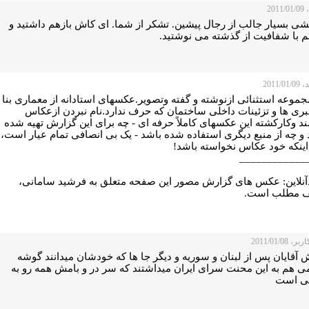
201
شی بسیار جالب از رجال پیشین. تشکر از شما. ای کاش بازهم داشتید و
هم با شفافیت از گذشته می نوشتید.
2011/
موعه استثنائی ازنوشته و گفته وتصویر.عکسهای استادانه از معماری بنا
بری ها و تزئینات داخلی ساختمان که حرف ندارد.نام نبردن ازعکاس
د وکارکشته این عکسهای کاملاً حرفه ای - چه برای این گزارش تهیه شده
 و چه از منبع دیگری استفاده شده باشد - یک بی انصافی تمام عیار است،
اینکه خود عکاس نخواسته باشد!
____________
آنلاين: عکس های گزارش مصور اين صفحه متعلق به فرشيد سامانی،
 مطلب است.
 2011/01/08
 آقایان پس از لبنان و سوریه و دیگر جا ها که خودشان میدانند گوشه
 هم به این محنت سرای ایران میداشتند که سر در و بامش همه رو به
نی است