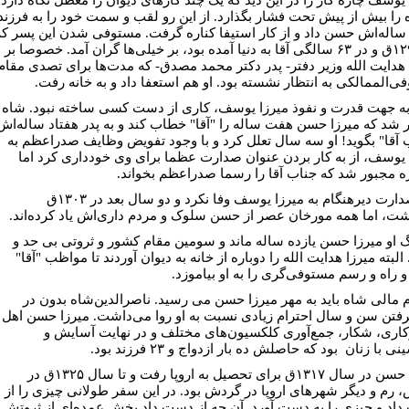
 را بیش از پیش تحت فشار بگذارد. از این رو لقب و سمت خود را به فرزند
اله‌اش حسن داد و از کار استیفا کناره گرفت. مستوفی شدن این پسر که
در ۱۲۹۱ق و در ۶۳ سالگی آقا به دنیا آمده بود، بر خیلی‌ها گران آمد. خصوصا بر
 هدایت الله وزیر دفتر- پدر دکتر محمد مصدق- که مدت‌ها برای تصدی مقام
ی‌الممالکی به انتظار نشسته بود. او هم استعفا داد و به خانه رفت.
 به جهت قدرت و نفوذ میرزا یوسف، کاری از دست کسی ساخته نبود. شاه
 شد که میرزا حسن هفت ساله را "آقا" خطاب کند و به پدر هفتاد ساله‌اش
 آقا" بگوید! او سه سال تعلل کرد و با وجود تفویض وظایف صدراعظم به
 یوسف، از به کار بردن عنوان صدارت عظما برای وی خودداری کرد اما
ره مجبور شد که جناب آقا را رسما صدراعظم بخواند.
این صدارت دیرهنگام به میرزا یوسف وفا نکرد و دو سال بعد در ۱۳۰۳ق
ت، اما همه مورخان عصر از حسن سلوک و مردم داری‌اش یاد کرده‌اند.
گ او میرزا حسن یازده ساله ماند و سومین مقام کشور و ثروتی بی حد و
لبته میرزا هدایت الله را دوباره از خانه به دیوان آوردند تا مواظب "آقا"
و راه و رسم مستوفی‌گری را به او بیاموزد.
 مالی شاه باید به مهر میرزا حسن می رسید. ناصرالدین‌شاه بدون در
فتن سن و سال احترام زیادی نسبت به او روا می‌داشت. میرزا حسن اهل
اری، شکار، جمع‌آوری کلکسیون‌های مختلف و در نهایت آسایش و
 با زنان بود که حاصلش ده بار ازدواج و ۲۳ فرزند بود.
میرزا حسن در سال ۱۳۱۷ق برای تحصیل به اروپا رفت و تا سال ۱۳۲۵ق در
، رم و دیگر شهرهای اروپا در گردش بود. در این سفر طولانی چیزی را از
اد و چیزی را به دست آورد. آن چه از دست داد بخش عمده‌ای از ثروتش