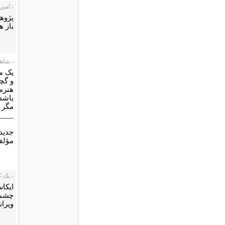
- امیر، 1/01/09
پژوه
باز 
- شاهد، 01/09
یک مج
و گچ
هنرمن
باشد
مگر 
____
جديد
مؤلف
- یک کاربر،
ایکاش
چشمی
ویرا