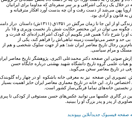
ه در خلال یک زندگی اشرافی و بر سر سفره‌ای که مداوما برای ایرانیان
اروپا پهن می‌شد از دست رفت و آن چه بدست آورد افکار مترقیانه و
 به قانون و آزادی بود.
قصه زندگی او از این جا تا زمان مرگش در ۱۳۵۱ق (۱۳۱۱ش) داستان دراز د
است. چگونه می توان در این مختصر حکایت شش بار نخست وزیری و ۱۵ بار
 او را شرح داد؟ همین قدر بگوییم آن کودک اشراف‌زاده‌ای که قدرت و
بی حد و حصر می‌توانست زمینه تباهی‌اش را فراهم کند، یکی از
م‌ترین رجال تاریخ معاصر ایران شد؛ هم از جهت سلوک شخصی و هم از
سلک و مرام سیاسی.
ارش صوتی این صفحه دکتر محمدعلی اکبری، پژوهشگر تاریخ معاصر ایران
 هیأت علمی گروه تاریخ دانشگاه شهید بهشتی درباره جایگاه حسن
ی در تاریخ معاصر سخن می‌گوید.
 تصویری این صفحه نیز به معرفی خانه باشکوه او در چهار راه گلوبندک
 اختصاص دارد. این خانه در تاریخ معماری معاصر ایران حایز اهمیت بسیار و
ز نخستین خانه‌های تماما فرنگی‌ساز کشور است.
ن در گالری عکسها می توانید عکس‌های حسن مستوفی از کودکی تا پبری
صاویری از پدر و پدر بزرگ او را ببینید.
 صفحه فیسبوک جدیدآنلاین بپیوندید