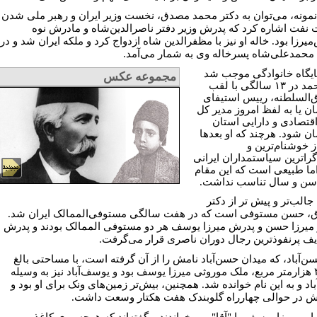
نمونه، می‌توان به دکتر محمد مصدق، نخست وزیر ایران و رهبر ملی شدن
نفت اشاره کرد که پدرش وزیر دفتر ناصرالدین‌شاه و مادرش نوه
یرزا بود. خاله او نیز با مظفرالدین شاه ازدواج کرد و ملکه ایران شد و در
 محمدعلی‌شاه پسرخاله وی به شمار می‌آمد.
ایگاه خانوادگی موجب شد
مجموعه عکس
که محمد در ۱۳ سالگی با لقب
السلطنه، رییس استیفای
ن یا به لفظ امروز مدیر کل
اقتصادی و دارایی استان
ن شود. هرچند که او بعدها
ز خوشنام‌ترین و
گراترین سیاستمداران ایرانی
ما طبیعی است که این مقام
 سن و سال تناسب نداشت.
جالب‌تر و پیش تر از دکتر
 حسن مستوفی‌ است که در هفت سالگی مستوفی‌الممالک ایران شد.
و میرزا حسن و پدرش میرزا یوسف هر دو مستوفی الممالک بودند و پدرش
یف پرنفوذترین رجال دوران ناصری قرار می‌گرفت.
سن‌آباد، که میدان حسن‌آباد نامش را از آن گرفته است، با مساحتی بالغ
بر۳۰۰ هزارمتر مربع، ملک موروثی میرزا یوسف بود و یوسف‌آباد نیز به وسیله
اد و به این نام خوانده شد. همچنین، بیش‌تر زمین‌های ونک برای او بود و
اش در حوالی چهارراه گلوبندک هفت هکتار وسعت داشت.
بار، میرزا یوسف را "آقا" می خواندند و گفته‌اند که هرچه روی کاغذ می