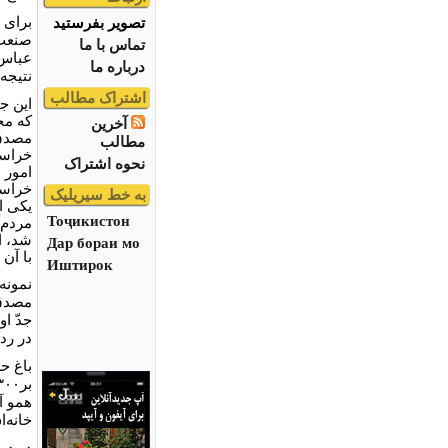
برای 
تصویر بفرستید
صنعت 
تماس با ما
عباس‌م
درباره ما
نتیجه
اشتراک مطالب
این ج
آخرین
مصدق‌
مطالب
خراسا
نحوه اشتراک
امور 
خراسا
به خط سیریلیک
یکی ا
Тоҷикистон
مردم‌
شد، ا
Дар бораи мо
با آن
Иштирок
نمونه 
مصدق،
جدّ ا
در رد
باغ ح
همو آب
خانه‌
در در