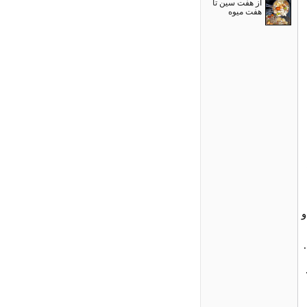
از هفت سین تا
هفت میوه
و