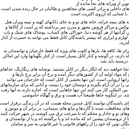
وين از ويرانه های بجا مانده از
ای داخلی و برادر کشی های مجاهدين و طالبان در حال زنده شدن است.
ه با شتابی که آرزوی اکثريت است.
ه های نيمه خرابه، خانه های نو و به جای دکانهای کهنه و نيمه ويران هتل
وکس و مراکز فروش مجهز و مدرن سر برداشته که پر است از کالاها و
 گرانبها از هر گوشه دنيا. خوراکی های کمياب، پوشاک های شيک و باب
 لوازم و ابزاری که بيشتر باشندگان کابل فقط می توانند به حسرت از کنار
گذرند.
ان ها، کافه ها، بارها و کلوب های ويژه که فقط خارجيان و توانمندان به
اه دارند، در گوشه و کنار کابل بسيار است. از کنار نگهبانها وارد اين اماکن
دربسته بايد شد.
نجا خواهيد ديد که انگار ديگر در کابل نيستيد. نوشابه های رنگارنگ، غذاهای
که مواد اوليه آن از کشورهای ديگر آمده و نرخ آن برابر نرخ بارها و
انها اروپايی است. اين تنها بخشی از کابل است که خارجيان می توانند
را در آن آرام بگيرند و دوستان خود را ببينند، و آنانی که برای سازمانهای
بين المللی کار می کنند اين تنها جاهايی است که اجازه دارند به آنها رفت 
نند. در اينگونه جاها طبيعتا آب هست و برق و گهگاه خاموشی.
رای باشندگان توانمند کابل چندين محله هست که در آن زندگی برقرار است.
های محافظت شده با گاردها و مانع های سيمانی، در برابر آن و موتور و
های نو و جادار و محکم که با سرعت برق می کوشند در شهر حرکت کنند.
يا از ثروتمندان پيشين اند که مانده اند و يا برگشته اند و يا از توانمندان و
گان نوين که خود را از راههای قانونی يا غير قانونی به سر و سامان
 اند.