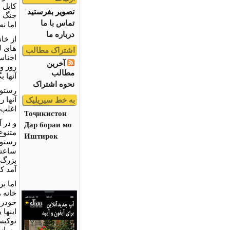
کابل ن
تصویر بفرستید
جنگ ه
تماس با ما
اما ن
درباره ما
از خان
های ل
اشتراک مطالب
اجناس
آخرین
روز و
مطالب
آنها ب
نحوه اشتراک
رستور
آنها ر
به خط سیریلیک
اغلب 
Тоҷикистон
و در آ
Дар бораи мо
متنوع 
Иштирок
رستور
ساعتی 
بزرگ 
آمد ک
اما ب
خانه 
خودرو
اينها 
نوکيس
رسانده