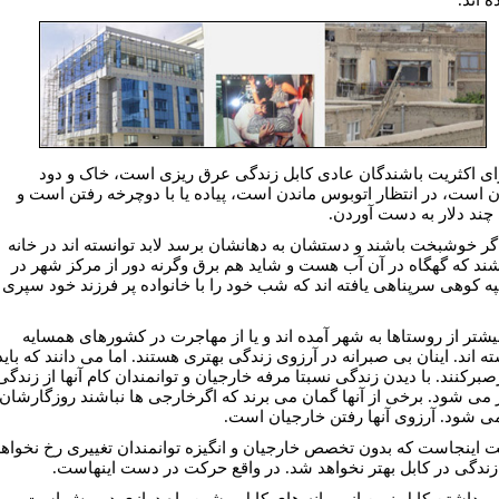
رای اکثريت باشندگان عادی کابل زندگی عرق ريزی است، خاک و دود
 است، در انتظار اتوبوس ماندن است، پياده يا با دوچرخه رفتن است و
چند دلار به دست آوردن.
 اگر خوشبخت باشند و دستشان به دهانشان برسد لابد توانسته اند در خانه
شند که گهگاه در آن آب هست و شايد هم برق وگرنه دور از مرکز شهر در
تپه کوهی سرپناهی يافته اند که شب خود را با خانواده پر فرزند خود سپری
 بيشتر از روستاها به شهر آمده اند و يا از مهاجرت در کشورهای همسايه
ه اند. اينان بی صبرانه در آرزوی زندگی بهتری هستند. اما می دانند که بايد
برکنند. با ديدن زندگی نسبتا مرفه خارجيان و توانمندان کام آنها از زندگی
ر می شود. برخی از آنها گمان می برند که اگرخارجی ها نباشند روزگارشان
می شود. آرزوی آنها رفتن خارجيان است.
ت اينجاست که بدون تخصص خارجيان و انگيزه توانمندان تغييری رخ نخواه
 زندگی در کابل بهتر نخواهد شد. در واقع حرکت در دست اينهاست.
 برداشتن کابل نوين از ويرانه های کابل پيشين راه درازی در پيش است و