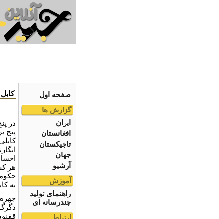
کابل:
صفحه اول
گزارش ها
ایران
در پن
پنج بر
افغانستان
کابلی
تاجیکستان
انگار
جهان
احساس
آرشیو
هر کس
حکومت
آموزش
به کا
راهنمای تولید
چهره 
چندرسانه ای
دگرگ
ققنوس
ارتباط