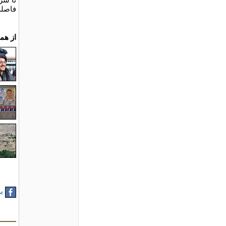
فاصله
از هم
به