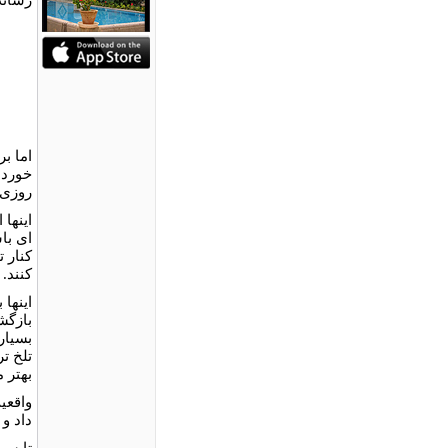
اما ب
خوردن
روزی 
اينها
ای با
کنار 
کنند.
اينها
بازگشت
بسيارص
تلخ ت
بهتر 
واقعي
داد و
تا سر