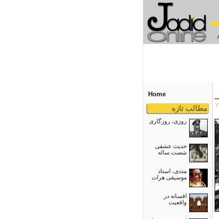
Home
مطالب تازه
روزی، روزگاری
حدیث عشقی
شصت ساله
مددی، استاد
موسیقی هرات
افسانه در
واقعیت