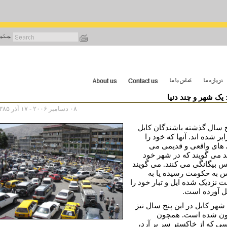
رفتن
به
محتوای
اصلی
 یک شهر و چند دنیا
۰۸ دسامبر ۲۰۰۶ - ۱۷ آذر ۱۳۸۵
ج سال گذشته باشندگان کابل
ابر شده اند. آنها که خود را
 های واقعی و قديمی می
ند می گويند که در شهر خود
 بيگانگی می کنند. می گويند
 به حکومت رسيده يا به
 نزديک شده ايل و تبار خود را
بل آورده است.
شهر کابل در اين پنج سال نيز
ون شده است. همچون
ی که از خاکستر سر بر آرد،