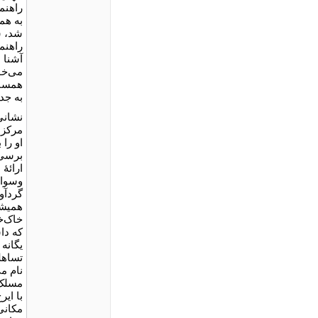
به هم
شد، ش
راهنما
آشنا 
می‌خور
همسنگ
به جد
نشانی 
مرکزه
او را
برسی. 
ارائۀ
وسواس
گردآو
همیشه
خاک‌خ
که دا
یگانه
تساهل
نام م
مسلک.
با ای
مکانی