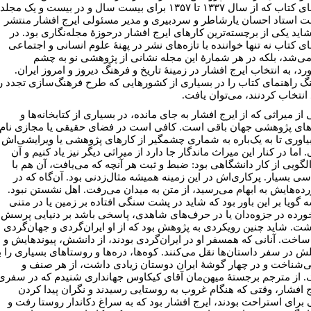
راهنمای کتاب که از سال ۱۳۳۷ تا ۱۳۵۷ برای بیست سال و در بیست و یک مجلد
ت استاد احسان یارشاطر و سردبیری و مدیر مسئولی ایرج افشار منتشر
اید یکی از برچسته‌ترین کارهای ایرج افشار درحوزۀ مجله‌نگاری بود. در
ی کتاب نه تنها خواننده با تازه‌های نشر در پهنۀ علوم انسانی و اجتماعی
می‌شد، بلکه در هر شمارۀ این مجله نشانی از پژوهشی نو به چشم
د، به انتخاب ایرج افشار در زمینۀ تاریخ و فرهنگ دیروز و امروز ایران.
 راهنمای کتاب را در بسیاری از کشورهایی که طرح فرهنگ‌سازی تجدد را
 انتخاب کردنند، می‌توان یافت.
از میراثی که از ایرج افشار به جای مانده، در بسیاری از کتابخانه‌ها و
ای پژوهشی جهان باقی است. کافی است در فضای حقیقی یا مجازی نام
 بیاوری تا به یک‌باره به شماری چشمگیر از کارهای پژوهشی یا ویرایشی‌اش
اما در کنار این میراث ماندگار جا دارد از میراثی دیگر نیز یاد کنیم و آن
 الگویی از کار دانشگاهی بود: ضبط و ثبت هر آنچه که می‌یافت، آن هم با
ی بسیار. پرکاری‌اش در این زمینه همیشه مثال‌زدنی بود. آن‌گاه که در
رده‌هایش به ابهام می‌رسید، از متن به میدان می‌رفت. اهل نشستن نبود.
 گویا بر این باور بود که شاید در پشت سنگی افتاده بر زمین یا در متنی
ورده در جزوه‌دان یا در حرف‌های شاهدی، پاسخی باشد بر دنیایی پرسش
شت. شاید چنین رویکردی به پژوهش بود که از او ایران‌گردی و جهان‌گردی
 ساخت. آنانی که همسفر او در ایران‌گردی بودند، از دانشش، پیوندهایش و
ش در سفر داستان‌ها نقل می‌کنند. کوه‌ها، دره‌ها و روستاهای بسیاری را ب
ی‌شناخت و در چهار گوشۀ ایران دوستان زیادی داشت، از هر صنف و
 از مترجم برجستۀ میهن‌مان آقای کیکاوس جهانداری شنیدم که در سفری
رج افشار، وقتی که هنگام غروب به روستایی رسیدند و نگران پیدا کردن
 برای استراحت بودند، ایرج افشار بود که به سراغ دکاندار روستا رفت و