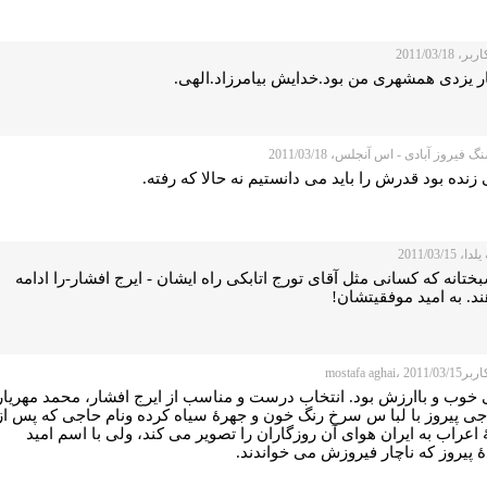
 2011/03/18
ر یزدی همشهری من بود.خدایش بیامرزاد.الهی.
 فیروز آبادی - اس آنجلس، 2011/03/18
زنده بود قدرش را باید می دانستیم نه حالا که رفته.
، 2011/03/15
تانه که کسانی مثل آقای تورج اتابکی راه ایشان - ایرج افشار-را ادامه
د. به امید موفقیتشان!
mostafa aghai، 2
 خوب و باارزش بود. انتخاب درست و مناسب از ایرج افشار، محمد مهریار
اجی پیروز با لبا س سرخ رنگ خون و جهرۀ سیاه کرده ونام حاجی که پس از
اعراب به ایران هوای آن روزگاران را تصویر می کند، ولی با اسم امید
 پیروز که ناچار فیروزش می خواندند.