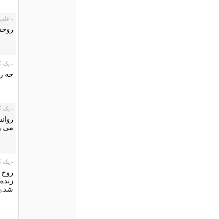
- علی دهب
روحش
- یک کاربر،
چه رو
- یک کاربر،
روان
می و
- یک کاربر،
روح 
زنده
شد.ب