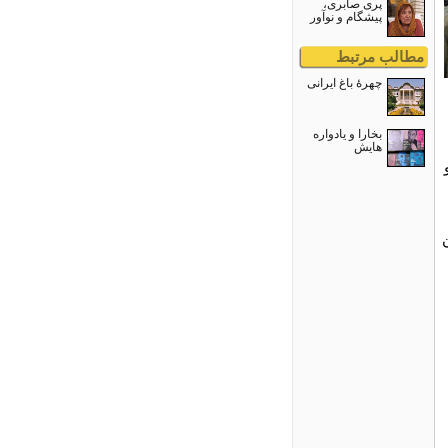
پری صابری،
پیشگام و نوآور
مطالب مرتبط
چهرۀ باغ ایرانی
A
بخارا و یادواره
هایش