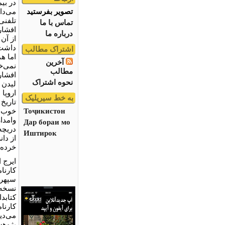
در بی
تصویر بفرستید
می‌دا
تلفنی
تماس با ما
افشار
درباره ما
از آن
داشت.
اشتراک مطالب
اما هم
آخرین
نمی‌خ
مطالب
افشار 
نحوه اشتراک
لیدن 
اروپا
به خط سیریلیک
تاریخ
Тоҷикистон
خوب خ
وامدا
Дар бораи мо
دریچه
Иштирок
از دان
خرده 
ایرج ا
کارنام
سپهر 
نسخه‌
کتابد
کارنام
می‌دی
پژوهش