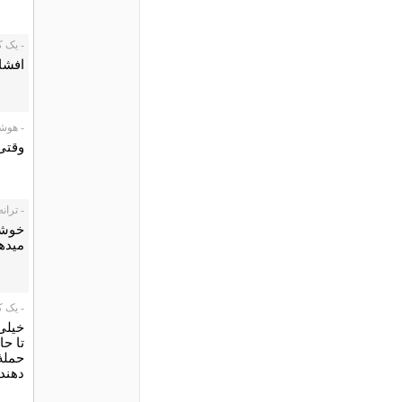
- یک کاربر،
افشا
- هوشنگ
وقتی 
- ترانه یلدا
خوشبخ
میدهن
- یک کاربر011/03/15
خیلی
تا ح
حملۀ 
دهندۀ