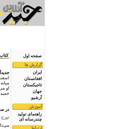
کتاب
صفحه اول
گزارش ها
ایران
جدیدآن
افغانستان
میانه
تاجیکستان
او می‌
جهان
حمیدر
آرشیو
آموزش
در سو
راهنمای تولید
تورج 
چندرسانه ای
می‌دا
ارتباط