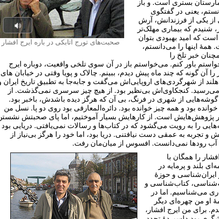
مارستان بستری است. و باز
نستم، یعنی در گفتگوی
 از یکی از فرزندانش، آرش
، شنیدم که بیماری مهلک‌تر
Play
 است که امید بهبودی بتوان
صحبت‌های تورج اتابکی در باره ایرج افشار
udio
 همۀ اینها را می‌دانستم،
چنان خبر تلخ را
واستم باور کنم. می‌خواستم باز در آن سوی تلخی واقعیت، دوباره ایرج
را آن گونه که چند ماه پیش دیدم، ببینم. چالاک و پویا وقتی در خیابان های
هلند از شهرگردی‌های اروپایی‌اش می‌گفت و جابه‌جا به تطبیق تاریخ ایران و
 می‌رسید. کنجکاوی‌اش بی‌نظیر بود. از هیچ چیز سرسری نمی‌گذشت. از
 گوشه‌هایی از شهری در فرنگ، بی آن که هرگز دیده باشدش، باخبر بود.
وانده بود و همه چیز خوانده بود. دائره‌المعارفی بود روی دو پا. نسل من
ر پژوهش‌هایش است. از کارهایش بسیار آموختیم، اما پای صحبتش نشستن
‌هایی را به رویت می‌گشود که در کتاب‌ها و رسالات نمی‌یافتی. دریایی بود
ش و تجربه به عمقی دست نیافتنی. دریا بود، اما خود را هرگز بی‌نیاز از
آب رودها نمی‌دانست. افسوس از میان‌مان رفت.
فشار را همگان با
ه‌ای بلند و پرمایه در
ایران‌شناسی و حوزۀ
شناسی، کتاب‌شناسی و
اری می‌شناسیم. اما در
ۀ او من چهره‌ای دیگر
دم. برای من ایرج افشار،
گری بود دلسپردۀ تجدد