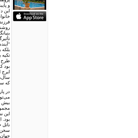
و پای
این د
خانوا
فرزند
روشنگ
بنیانگ
تأثیر
"آینده
بلکه 
تکیه ب
طرح ر
بود ک
ایرج ا
سال‌ها
که سر
در پار
می‌تو
بیش ا
مجموعه
این ن
بود. 
سخن، 
جهان 