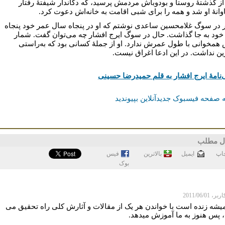
از گذشتۀ روستا و بودوباش مردمش پرسید، که دکاندار شیفتۀ رفتار
وانۀ او شد و همه را برای شبی اقامت به خانه‌اش دعوت کرد.
ر در سوگ غلامحسین ساعدی نوشتم که او در پنجاه سال عمر خود پنجاه
ز خود به جا گذاشت. حال در سوگ ایرج افشار چه می‌توان گفت. شمار
 همخوانی با طول عمرش ندارد. او از جملۀ کسانی بود که به‌راستی
ین نداشت. در این ادعا اغراق نیست.
‌نامۀ ایرج افشار به قلم حمیدرضا حسینی
 صفحه فیسبوک جدیدآنلاین بپیوندید
ل مطلب
اپ
ايميل
بالاترین
فيس
بوک
 2011/06/01
میشه زنده است با خواندن هر یک از مقالات و آثارش کلی راه تحقیق می
، پس هنوز به ما آموزش میدهد.