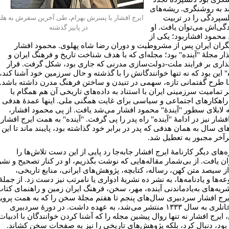
بند به روشنگری. ریشه‌های
لسپردگی را در تربیت
ایرج افشار با پسرش بهرام، طی آخرین سفرش به هلن
دگی‌اش می‌توان یافت. او
در پاییز گذشته
 محمود افشاربود؛ یکی از
ران ایران پس از مشروطیت و دوران رضا شاه پهلوی. محمود افشار
ذار مجلۀ "آینده" بود؛ مجله‌ای که با هدف شناخت تاریخ و فرهنگ ایران و
گذاری بر فرایند ملت-دولت‌سازی مدرنی که جاری بود، شکل گرفت. قرار
" این بود که نه تنها خوانندگانش را با گذشته و حال سرزمین خود آشنا کند،
با طرح گفتمانی تازه، سهمی در تنیدن و ساختن فرهنگ مدرن داشته باشد.
ر تمامیت سرزمینی ایران با استناد به داده‌های تاریخی آن هم همگام با
اهکارهای اجتماعی و سیاسی برای غایت همگنی ملی. اینها عمدۀ هدفی
ه لابلای سطور "آیندۀ" محمود افشار می‌شد یافت. از پی محمود افشار،
فشار نیز در ادامۀ "آینده" راه پدر را پی گرفت. "آینده" به همت ایرج افشار
ی سال به همان هدفی که پدر در برابر خود گذاشته بود، پایبند ماند تا این
آخر مجبور به تعطیل شد.
ه‌های دیگر کارنامۀ ایرج افشار جابه‌جا رد پایی از این دست تلاش‌ها را
ان یافت. از بی‌شمار مقاله‌هایی که نوشت بگذریم، او در کنار تصحیح و نشر
ز سیصد متن کهن، رساله، کتابچه، پژوهش‌های ایرانی، منابع تاریخی،
‌ها و یادنامه‌ها، به نشر ده نشریۀ ادواری یا نامرتب نیز دست زد. از جملۀ
شریه‌های به‌یادماندنی آینده، مهر، سخن، فرهنگ ایران زمین و راهنمای کتا
ایرج افشار سردبیری سال‌های پنجم تا هفتم مجلۀ سخن را که به همت پروی
ناتل خانلری به سال ۱۳۳۳ منتشر می‌شد، به عهده داشت. در دورۀ سردبیری
ایرج افشار نه تنها روال پیشین مجله را که آشنا کردن خوانندگان با ادبیات
بود، دنبال کرد، بلکه پژوهش‌های تاریخی را نیز به صفحات سخن کشاند.