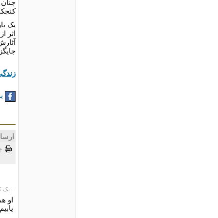
چنان 
کنجکا
یک با
اثر ا
آثارش
جایگز
زندگی
به
ارسا
چ
- یک کاربر،
او ه
یابیم