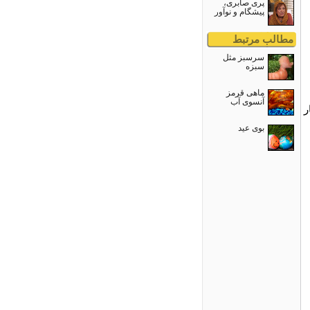
پری صابری،
پیشگام و نوآور
مطالب مرتبط
سرسبز مثل
سبزه
ماهی قرمز
آنسوی آب
ر
بوی عید