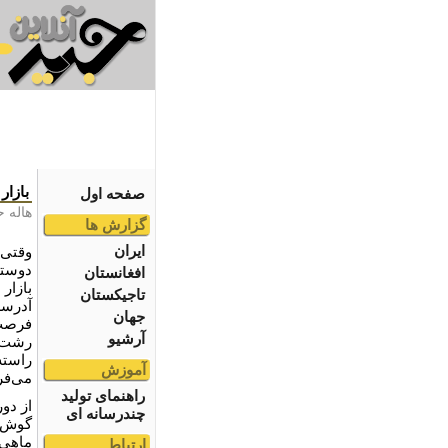
بازار
صفحه اول
هاله 
گزارش ها
ایران
وقتی 
دوستی
افغانستان
بازار 
تاجیکستان
آدرسش
جهان
فرصت 
آرشیو
رشت ن
راسته
آموزش
می‌فر
راهنمای تولید
از دو
چندرسانه ای
گوش م
ماهی 
ارتباط