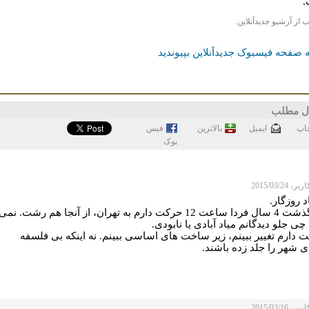
.
ب از آرشیو جدیدآنلاین.
 صفحه فیسبوک جدیدآنلاین بپیوندید
ل مطلب
اپ
ايميل
بالاترین
فيس
بوک
 2015/03/24
اد روزگار.
بعد گذشت 4 سال فردا ساعت 12 حرکت دارم به تهران، از آنجا هم رشت. نمی
چی جلو دیدگانم میاد آبادی یا نابودی.
 دارم تغییر ببینم، زیر ساخت های اساسی ببینم. نه اینکه بی فلسفه
 شهر را جلد زده باشند.
 2015/03/16