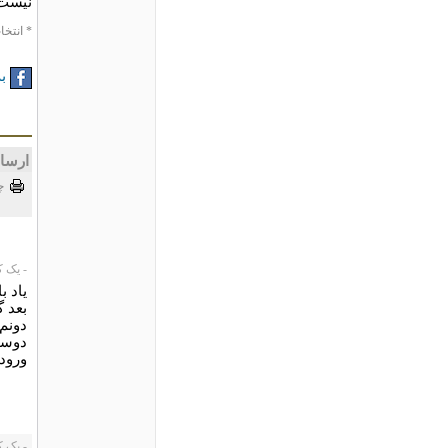
نیست
* انتخا
به
ارسا
چ
- یک کاربر،
یاد ب
دونم 
دوست
ورودی
- یک کاربر،