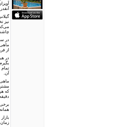
آویزان
آنقدر
گیلان
نیز ت
می‌کن
چاشنی
در سر
ماهی 
از فر
در هی
بگیرم
تمام 
آن.
ماهی 
مشتری
که هر
دقیقه
برخی م
همانط
بازار
زمان 