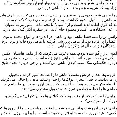
 بودند. ماهی شور و ماهی دودی از در و دیوار آویزان بود. تعدادشان گاه
 زیاد بود که شیبه موزه بود تا مغازه ماهی فروشی.
ی‌ها ماهی شور و دودی را به عنوان چاشنی استفاده می‌کنند. در ظرف‌هایی
خم ماهی یا "اشپل" شور گذاشته بودند. از تخم ماهی تازه کوکو درست
ند که فوق‌العاده لذیذ است و از "اشپل" یا تخم ماهی شور نیز به عنوان
 غذا استفاده می‌کنند و معمولا جای ثابتی در سفره اکثر گیلانی‌ها دارد.
اسر این راسته فقط ماهی بود و ماهی. در اندازه‌ها و انواع مختلف. بوی
فضا را پر کرده بود. از ماهی پرورشی گرفته تا ماهی رودخانه و دریا. برخی
وشندگان نیز در حال تمیز کردن ماهی بودند.
اهوی بازار گم شده بودم. همه دعوتم می‌کردند که از ماهی‌هایشان عکس
. یکی می‌گفت ببین خانم این ماهی هنوز زنده است. برخی با خوشرویی
درباره چگونگی نمک سود کردن ماهی می‌گفتند و برخی درباره نحوه طبخ
فروش‌ها بعد از فروش معمولا ماهی‌ها را همانجا تمیز کرده و تحویل
 می‌دادند. با چنان تبحری پولک‌ها را جدا و شکم ماهی را خالی می‌کردند
 لحظه فکر می‌کردم همین حالاست که دستشان را ببرند. در فاصله چند
 ماهی‌ها را قطعه قطعه و تمیز شده تحویل مشتری می‌دادند.
اهی‌ها نیز کوچکتر از بقیه بودند که گیلانی‌ها به آن "کولی" می‌گویند و
ور كامل سرخ می‌کنند.
 ماهی فروشان رشت و انزلی همیشه شلوغ و پرهیاهوست اما این روزها که
کمی تا عید نوروز مانده، شلوغ‌تر از همیشه است. جا برای سوزن انداختن