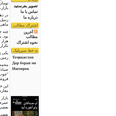
تومان
تصویر بفرستید
بازار
تماس با ما
در دها
درباره ما
زنبیل
ماهی، 
اشتراک مطالب
چند ج
آخرین
بود. 
مطالب
هزار 
نحوه اشتراک
تکرار
به خط سیریلیک
یکی ز
Тоҷикистон
زمین 
Дар бораи мо
محمد 
Иштирок
صیادا
"چوب 
فروشن
این خ
مغازه
بازار
عمرم 
بعضی 
بعضی 