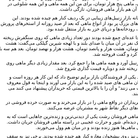
، ماهی پنج هزار تومان، برای من این همه ماهی و این همه شلوغی در
، آن هم بازار ماهی فروشان، تازگی داشت.
نه بازار زنیبل‌های زیبایی در یک ردیف کنار هم چیده شده بودند. این
‌های بزرگ پر بود از انواع ماهی که بعد از صید روزانه از استخرهای پرورش
رودخانه‌ها و دریای خزر به بازار منتقل شده بود.
ا عده‌ای جمع شده بودند دور تعداد زیادی ماهی که روی سنگفرش ریخته
یک نفر در آن میان با صدای بلند و با لهجه شیرین گیلکی می‌گفت: هشت
تومان، هشت هزار و پانصد تومان، هشت هزار و نهصد تومان. بعد هم سه با
 کرد و گفت فروخته شد.
نیبل آورد و همه ماهی ها را جمع کرد. بعد مقدار زیادی دیگر ماهی روی
ریخته شد و دوباره قیمت گذاری شروع شد.
یکی از فروشندگان بازار برایم توضیح داد که این کار هر روزه است و
ن ماهی های صید شده را به این بازار می آورند و اینجا به قول معروف
می زنند" و آن را با بالاترین قیمتی که خریداران پیشنهاد می کنند می
د.
ریداران در واقع ماهی را در بازار می‌خرند و به صورت خرده فروشی در
‌های دیگر نقاط شهر به مشتریان عرضه می‌کنند.
 ماهی فروشان رشت یکی از دیدنی‌ترین و زنده‌ترین جاهایی است که به
دیده‌ام. شور و حرارت عجیبی در راسته ماهی فروشان جریان داشت.
ماهی‌ها هنوز زنده بودند و در میان هم وول می‌خورند.
نیز روی پیشخوان مغازه کنار هم چیده شده بودند. برخی نیز به سقف