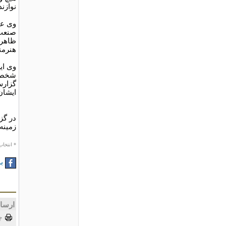
نوازن
وی عل
صنعت 
ظاهری 
هنرمن
وی ای
شخصی 
گزارش
ایشان
در گز
زمینه
* انتخاب
به
ارسا
چ