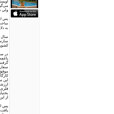
اویستر
می‌گو
ولی د
پس از 
ساخت س
به دلایلی
سازسا
کشور 
گرفتند
سفارش
موفق 
این س
ارزشم
فلزی)
بختیا
از ای
پس از