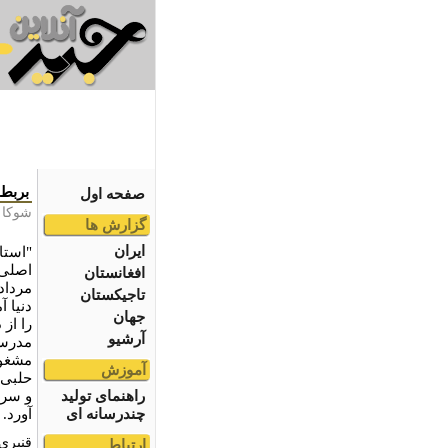
بربط
صفحه اول
شوکا 
گزارش ها
ایران
"استاد
اصلی 
افغانستان
تاجیکستان
دنیا 
جهان
آرشیو
مدرسه 
مشغول
آموزش
حلبی‌
راهنمای تولید
و سرا
چندرسانه ای
آورد.
قنبری‌
ارتباط