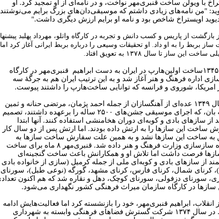
اخ با ویولن ساخت قنبری‌مهر نواخت، و در نامه‌ای از او تمجید کرد. او
ید: "من نامه‌های زیادی داشتم که موسیقی‌دان‌های بزرگ برایم می‌نوشتند.
یوید اویستراخ شاخص بود و نامه او برایم ارزش دیگری داشت."
بازگشت از پاریس و کسب دانش و تجربه در کارگاه واتلو، مهرداد پهلبد پیشنهاد
از بربط را به او داد. او تحقیقات وسیعی را درباره بربط ایرانی آغاز کرد اما
 ساخت این ساز تا سال ۱۳۷۸ به تعویق افتاد.
سال ۱۳۴۵ساخت اولین‌هارپ در ایران به دست ابراهیم قنبری‌مهر در کارگاه
زی اداره فرهنگ و هنر آغاز شد و به این ترتیب ایران هم به جرگۀ سه
امریکا، شوروی و فرانسه که توانایی ساخت‌هارپ را داشتند پیوست.
در سال ۱۳۴۹ عده‌ای از آهنگسازان از جمله احمد پژمان، مرتضی حنانه و ثمین
باغچه بان، که اجرای موسیقی جشن‌های ۲۵۰۰ ساله را برعهده داشتند، تصمیم
 از سازهای بادی و کوبه‌ای دوران هخامنشی استفاده کنند. آنها ابتدا
 ساخت این سازها را به ارتش داده بودند. اما ارتش پس از دو سال کار
به ساخت این سازها نشد و به همین علت سفارش ساخت سازها به
کارگاه سازسازی وزارت فرهنگ و هنر داده شد. قنبری‌مهر ۸ ماه برای ساخت
ازها فرصت داشت اما تلاش او و همکارانش باعث ساخت گنجینه‌ای
ند از سازهای بادی و کوبه‌ای ملی از جمله کرمیل (سازی از خانواده بادی
، کرنای شمال، کرنای فارس، کرنای مشهد، گورگه (نوعی طبل)، سورنای
ری، سورنای دزفولی، سورنای کوچک، دهل و نقاره شد که هم اکنون تعداد
ن سازها در کارگاه سازمان میراث فرهنگی کشور نگهداری می‌شود.
 انقلاب، ابراهیم قنبری‌مهر، خود را بازنشسته کرد اما فعالیت‌هایش ادامه
یافت. در سال ۱۳۷۴ شرکت گسترش فضاهای فرهنگی وابسته به شهرداری