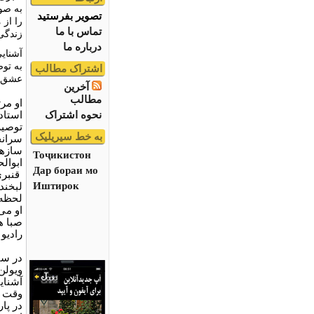
به صور
تصویر بفرستید
را از 
تماس با ما
زندگی
درباره ما
به تو
اشتراک مطالب
عشق ص
آخرین
مطالب
او مر
نحوه اشتراک
استاد
توصیه‌
به خط سیریلیک
سازها
Тоҷикистон
ابوال
Дар бораи мо
قنبری
Иштирок
لبخند
لحظه‌
او می
صبا ه
رادیو 
ویولن
وقت ا
در پا