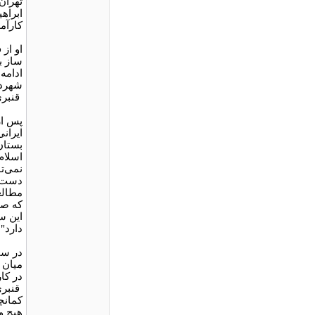
تهران
کارآم
او از
ساز ب
ادامه
قنبری
پس از
ایران
بستان،
اسلام
نمی‌ت
دست م
مطالع
که صد
این س
دارد".
میان 
در کا
قنبری
کمانچ
هیچ و