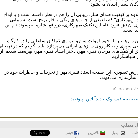
دگان بسیار آسان می‌شود.
اوه بر کیفیت صدای ساز، زیبایی آن را هم در نظر داشته است و با ابداع
"مهرکاری" که تلفیقی از چوب‌های رنگی با فلز برنج است به زیبایی
آن نیز افزود. نام این تکنیک -مهرکاری- درواقع اشاره به پسوند نام این
د است.
ن روزها نیز با وجود کهولت سن و بیماری کماکان ساعاتی را در کارگاه
سپری و به کار روی سازهای ایرانی می‌پردازد. باید بگوییم که در تهیه ای
 از کمک‌های مرجان قنبری‌مهر، دختر استاد قنبری‌مهر، بهره‌مند شدیم. از
 سپاسگزاریم.
ارش تصویری این صفحه استاد قنبری‌مهر از تجربیات و خاطرات خود در
 سازسازی می‌گوید.
 از آرشیو جدیدآنلاین.
 صفحه فیسبوک جدیدآنلاین بپیوندید
ل مطلب
اپ
ايميل
بالاترین
فيس