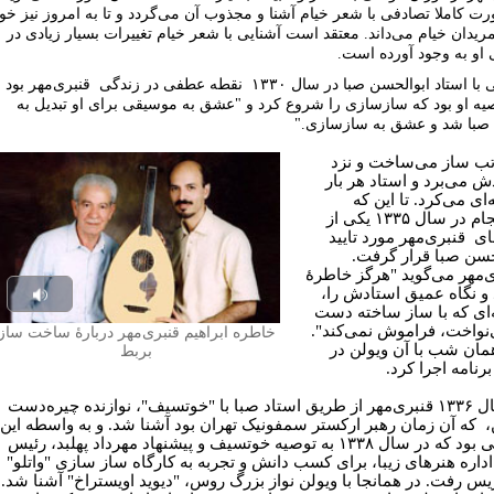
ت کاملا تصادفی با شعر خیام آشنا و مجذوب آن می‌گردد و تا به امروز نیز خو
مریدان خیام می‌داند. معتقد است آشنایی با شعر خیام تغییرات بسیار زیادی در
 او به وجود آورده است.
آشنایی با استاد ابوالحسن صبا در سال ۱۳۳۰ نقطه عطفی در زندگی قنبری‌مهر بود 
صیه او بود که سازسازی را شروع کرد و "عشق به موسیقی برای او تبدیل به
با شد و عشق به سازسازی."
تب ساز می‌ساخت و نزد
ش می‌برد و استاد هر بار
ای می‌کرد. تا این که
سرانجام در سال ۱۳۳۵ یکی از
ی قنبری‌مهر مورد تایید
حسن صبا قرار گرفت.
‌مهر می‌گوید "هرگز خاطرۀ
 و نگاه عمیق استادش را،
Play
ای که با ساز ساخته دست
‌نواخت، فراموش نمی‌کند".
خاطره ابراهیم قنبری‌مهر دربارۀ ساخت ساز
udio
مان شب با آن ویولن در
بربط
برنامه اجرا کرد.
در سال ۱۳۳۶ قنبری‌مهر از طریق استاد صبا با "خوتسیف"، نوازنده چیره‌دست
، که آن زمان رهبر ارکستر سمفونیک تهران بود آشنا شد. و به واسطه این
آشنایی بود که در سال ۱۳۳۸ به توصیه خوتسیف و پیشنهاد مهرداد پهلبد، رئیس
داره هنرهای زیبا، برای کسب دانش و تجربه به کارگاه ساز سازی "واتلو"
ریس رفت. در همانجا با ویولن نواز بزرگ روس، "دیوید اویستراخ" آشنا شد.