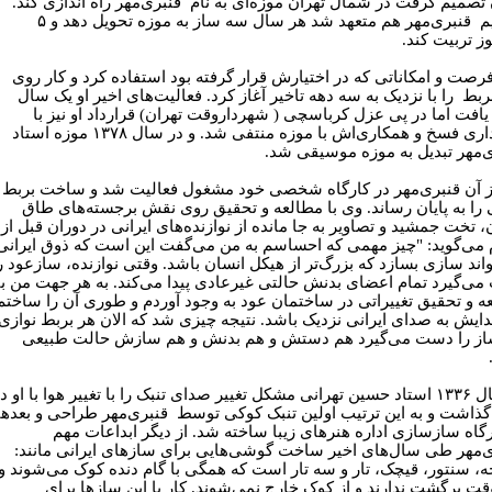
 تصمیم گرفت در شمال تهران موزه‌ای به نام قنبری‌مهر راه اندازی کند.
ابراهیم قنبری‌مهر هم متعهد شد هر سال سه ساز به موزه تحویل دهد و ۵
وز تربیت کند.
 فرصت و امکاناتی که در اختیارش قرار گرفته بود استفاده کرد و کار روی
ربط را با نزدیک به سه دهه تاخیر آغاز کرد. فعالیت‌های اخیر او یک سال
 یافت اما در پی عزل کرباسچی ( شهرداروقت تهران) قرارداد او نیز با
شهرداری فسخ و همکاری‌اش با موزه منتفی شد. و در سال ۱۳۷۸ موزه استاد
‌مهر تبدیل به موزه موسیقی شد.
 آن قنبری‌مهر در کارگاه شخصی خود مشغول فعالیت شد و ساخت بربط
ی را به پایان رساند. وی با مطالعه و تحقیق روی نقش برجسته‌های طاق
 تخت جمشید و تصاویر به جا مانده از نوازنده‌های ایرانی در دوران قبل از
 می‌گوید: "چیز مهمی که احساسم به من می‌گفت این است که ذوق ایرانی
واند سازی بسازد که بزرگ‌تر از هیکل انسان باشد. وقتی نوازنده، سازعود ر
ی‌گیرد تمام اعضای بدنش حالتی غیرعادی پیدا می‌کند. به هر جهت من با
ه و تحقیق تغییراتی در ساختمان عود به وجود آوردم و طوری آن را ساختم
ایش به صدای ایرانی نزدیک باشد. نتیجه چیزی شد که الان هر بربط نوازی
از را دست می‌گیرد هم دستش و هم بدنش و هم سازش حالت طبیعی
در سال ۱۳۳۶ استاد حسین تهرانی مشکل تغییر صدای تنبک را با تغییر هوا با او د
گذاشت و به این ترتیب اولین تنبک کوکی توسط قنبری‌مهر طراحی و بعدها
رگاه سازسازی اداره هنرهای زیبا ساخته شد. از دیگر ابداعات مهم
‌مهر طی سال‌های اخیر ساخت گوشی‌هایی برای سازهای ایرانی مانند:
ه، سنتور، قیچک، تار و سه تار است که همگی با گام دنده کوک می‌شوند و
قت برگشت ندارند و از کوک خارج نمی‌شوند. کار با این سازها برای