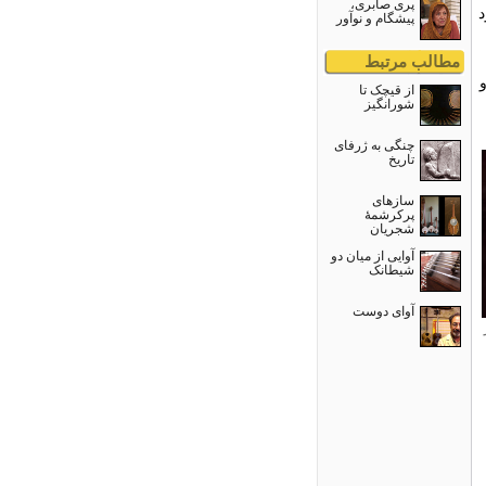
پری صابری،
د
پیشگام و نوآور
مطالب مرتبط
و
از قيچک تا
شورانگيز
چنگی به ژرفای
تاریخ
سازهای
پرکرشمۀ
شجریان
آوایی از میان دو
شیطانک
آواى دوست
A