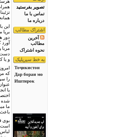
هرسال
همراه
تصویر بفرستید
تزئین
تماس با ما
همانج
درباره ما
این ب
اشتراک مطالب
برپا 
دور ه
آخرین
آورد 
مطالب
مربا 
نحوه اشتراک
دست م
و یا 
به خط سیریلیک
Тоҷикистон
امروز
که من
Дар бораи мо
را سو
Иштирок
عنوان
یا انج
اختصا
شده و 
ما میز
باعث 
بوی ق
است. 
لباس 
میزشا