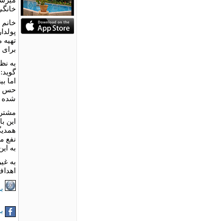
خانگی
خانم 
پولدا
تهیه 
برای 
به نظ
گويد:
اما ب
حس خو
شده ب
مشتری
این ب
همدیگ
نفع م
به ای
به غیر
اهداف
بر
به