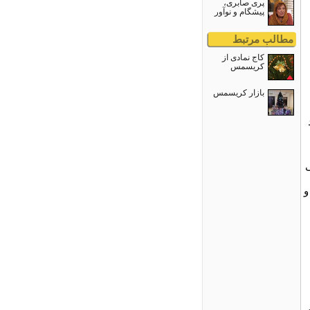
پری صابری،
پیشگام و نوآور
مطالب مرتبط
کاج نمادی از
کریسمس
بازار کريسمس
ی
و