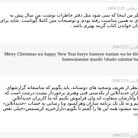
یی، 2008/12/28
ظر من اینحا که نمی شود مثل دفتر خاطرات نوشت. من سال پیش به
ری به همین مناسبت رفته بودم. و توضیحات متن کاملا گویاست. شاید برای
ن خواندن کتاب گزینه بهتری باشد .
 2008/12/27
Merry Christmas wa happy New Year barye hameye iranian wa be kh
hamwatanane masihi !shado salamat ba
 2008/12/26
ظر از تعریف وتمجید های دوستانه، باید بگویم که متاسفانه گزارشهای
ران جدیدآنلاین از یکدستی فنی وهنری برخوردار نیست.درست است که
 وآثارشان متفاوت اند ولی فراموش نکنیم که ما کاربران جدیدآنلاین
م و نه تک تک برنامه سازان وهرکمبود ونا رسایی به حساب «جدیدآنلاین»
ته میشود.همه این ها را گفتم تا بگویم«بازارخیریه کریسمس»خیلی نقص
.
 2008/12/25