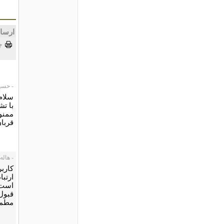
ارسا
چ
- حسین نو
سلام
با تش
ممنو
قربا
- هاله حید
کاربر
ارتبا
است.
قبول
مطمئ