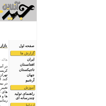
بازار
صفحه اول
گزارش ها
ایران
هاله 
افغانستان
در آس
تاجیکستان
کریسم
تهران
جهان
کند. ا
آرشیو
در بی
آموزش
تغییر
های ک
راهنمای تولید
ها و 
چندرسانه ای
زیبای
ارتباط