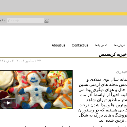
رفتن
به
محتوای
اصلی
 خيريه کريسمس
۲۳ دسامبر ۲۰۰۸ - ۳ دی ۱۳۸۷
حيدرى
تانه سال نوی میلادی و
س محله های ارمنی نشین
 حال و هوای ديگرى پيدا مى
لبته اخیراً از اواسط آذر ماه
شتر مناطق تهران شاهد
 ویترین ها و پيدا شدن درخت
اجى هستيم که در رستوران
فروشگاه های بزرگ به شکل
ی تزئین شده اند.