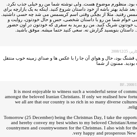
بود. منظورم موضوع هست. ولی نوشته شما من رو خیلی جذب نکرد.
بعد شاید بهتر باشه از خود داستان شروع کنید. اینکه به یک بازارچه برای
مس رفتید. مثلا از بچگی وقتی اسم کریسمس می شد چه حسی داشتید.
ی خوام شما من رو با داستان شخصی، حس و حال خودتون، روایت و
خودتون شریک کنید. من رو ببرید به سفری که خودتون در اون حضور
. داستان بنویسید گزارش نه. سعی کنید حتما میشه. موفق باشید.
 2008/12/25
 قشنگ بود، حال و هواي آن جا را با عكس ها و صداي زمينه خوب منتقل
بوديد. ممنون از شما
It is most enjoyable to witness such a wonderful sense of comm
amongst the beloved Iranian Christians. If only we realised how fort
we all are that our country is so rich in so many diverse culture
relig
Tomorrow (25 December) being the Christmas Day, I take the opport
and hereby convey my best wishes to my beloved Christian/Arme
countrymen and countrywomen for the Christmas. I also wish for t
very happy and prosperous New 