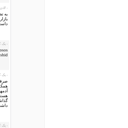
- لادن رضا
به ت
بازا
داستا
- یک کاربر،
osos
shid
- یک کاربر،
صرفن
همکا
آدمها
هستی
گذاش
داشت
- یک کاربر،