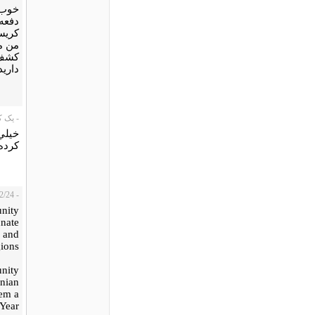
خوب 
دفعه 
کریس
من م
کشف 
دارید
- یک کاربر،
خيلي
كرده 
- BF، 2008/12/24
unity
unate
s and
ions.
unity
nian
hem a
Year.