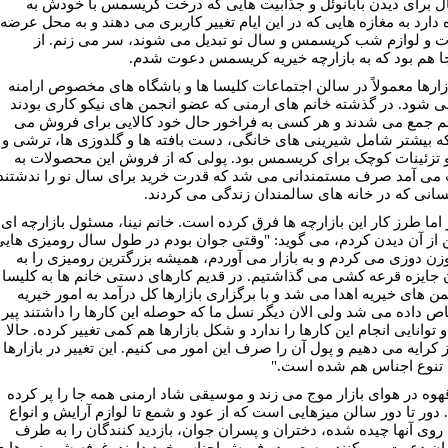
 براى دیدن بابانوئل و جذابیت هایی که درخت کریسمس با خودش به
 دارد به مغازه هایی که در این ایام تغییر کاربری مى دهند و به محل عرضه
ات و لوازم شب کریسمس و سال نو تبديل مى شوند، سر مى زنم. از
ا هم بود که به بازارچه خیریه کریسمس دعوت شدم.
ازارها معمولاً در سالن اجتماعات کلیسا ها و باشگاه های مخصوص ارامنه
می شود. در گذشته خانم های ارمنی که عضو انجمن های نیکو کاری بودند
م جمع می شدند و هر کسی به فراخور حال خود کالایی برای فروش می
که بیشتر شامل شیرینی های خانگی، دست بافته ها و گلدوزی ها، ترشی و
و تزئینات کوچک برای کریسمس بود. پولی که از فروش این محصولات به
ی آمد صرف مستمندانی مى شد که قدرت خرید برای سال نو را ندشتند
کسانی که در خانه های سالمندان زندگی می کردند.
 اما طرز کار اين بازارچه ها فرق کرده است. خانم نینا، مسئول بازارچه اى
 از آن ديدن کردم، می گوید: "وقتی جوان بودم در طول سال رومیزی های
زن دوزی می کردم و به بازار می آوردم، همیشه بزرگترین رومیزی را به
 جایزه قرعه کشی می گذاشتیم. در قدیم کارهای دستی خانم ها به کلیسا 
من های خیریه اهدا می شد و با برگزاری بازارها کل درآمد به امور خیریه
ص داده مى شد ولی الان دیگر نسل ما که حوصله این کارها را داشتند پیر
توانایی انجام این کارها را ندارد و شکل بازارها هم کمی تغییر کرده. حالا
 کرایه می دهیم و پول آن را صرف این امور می کنیم. این تغییر در بازارها
تنوع اجناس هم شده است."
هوه در هواى بازار موج می زند و موسیقی شاد ارمنی همه جا را پر کرده
دور تا دور سالن میزهایی است که از عود و شمع تا لوازم آرایش و انواع
روی آنها چیده شده، دختران و پسران جوان، بازدید کنندگان را به طرف
ن دعوت می کنند و سعی در فروش اجناس خود دارند. غرفه شیرینی ها ی