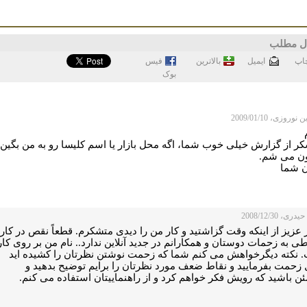
ل مطلب
اپ
ايميل
بالاترین
فيس
بوک
روزی، 2009/01/10
کر از گزارش خیلی خوب شما، اگه محل بازار یا اسم کلیسا رو به من بگین
ن می شم.
ن شما
ری، 2008/12/30
 عزیز از اینکه وقت گزاشتید و کار من را دیدی متشکرم. قطعاً نقص در کار
طی به زحمات دوستان و همکارانم در جدید آنلاین ندارد.. نام من بر روی کار
 نکته دیگرخواهش می کنم شما که زحمت نوشتن نظرتان را کشیده اید
 زحمت بفرمایید و نقاط ضعف مورد نظرتان را برایم توضیح بدهید و
ن باشید که رویش فکر خواهم کرد و از راهنماییتان استفاده می کنم.