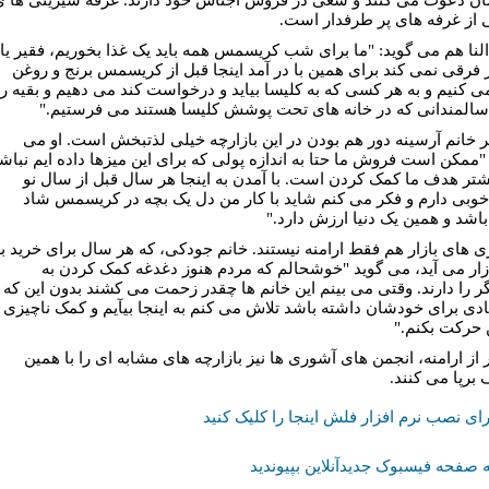
 از غرفه های پر طرفدار است.
النا هم می گوید: "ما برای شب کریسمس همه باید یک غذا بخوریم، فقیر یا
ر فرقی نمی کند برای همین با در آمد اينجا قبل از کریسمس برنج و روغن
می کنیم و به هر کسی که به کلیسا بیاید و درخواست کند می دهیم و بقیه را
سالمندانی که در خانه های تحت پوشش کلیسا هستند می فرستیم."
ر خانم آرسینه دور هم بودن در این بازارچه خیلی لذتبخش است. او مى
 "ممکن است فروش ما حتا به اندازه پولی که برای این میزها داده ایم نباش
یشتر هدف ما کمک کردن است. با آمدن به اینجا هر سال قبل از سال نو
بی دارم و فکر می کنم شاید با کار من دل یک بچه در کریسمس شاد
اشد و همین یک دنیا ارزش دارد."
 های بازار هم فقط ارامنه نیستند. خانم جودکی، که هر سال برای خرید ب
ازار می آید، می گوید "خوشحالم که مردم هنوز دغدغه کمک کردن به
ر را دارند. وقتی می بینم این خانم ها چقدر زحمت می کشند بدون این که
ادی برای خودشان داشته باشد تلاش می کنم به اینجا بیآیم و کمک ناچیزی
ن حرکت بکنم."
 از ارامنه، انجمن های آشوری ها نیز بازارچه های مشابه ای را با همين
 برپا می کنند.
ای نصب نرم افزار فلش اینجا را کلیک کنید
 صفحه فیسبوک جدیدآنلاین بپیوندید