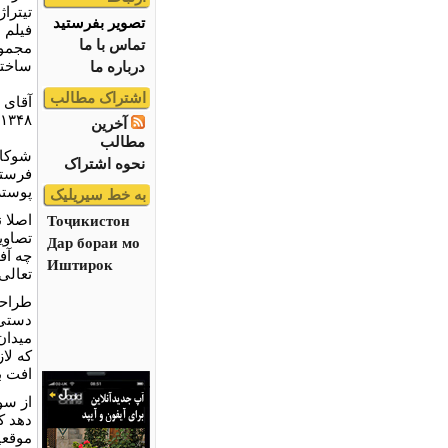
تيترا
تصویر بفرستید
فيلم 
تماس با ما
مجموع
ساخته
درباره ما
اشتراک مطالب
۱۳۴۸ تا ۱۳۸۴ طراحى كرده بود به صورت كتاب منتشر نمود.
آخرین
مطالب
شوکا 
نحوه اشتراک
فرستا
پوستر
به خط سیریلیک
اصلا 
Тоҷикистон
تصاوي
Дар бораи мо
چه آف
Иштирок
تعالى
طراحى
دستى ب
ميدان
كه لا
افت ب
از سو
دهد ك
موقعي