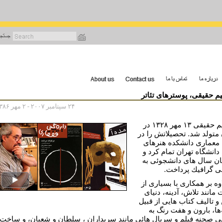
رفتن
به
محتوای
اصلی
يم حقيقى، پوسترهاى تئاتر
۲۴ سپتامبر ۲۰۰۷ - ۲ مهر ۱۳۸۶
ابراهيم حقيقى ۱۳ مهر ۱۳۲۸ در
 متولد شد. تحصيلاتش را در
معمارى دانشكده هنرهاى
 دانشگاه تهران تمام كرد و
ان سال هاى دانشجوئى به
 گرافيك پرداخت.
وه بر همكارى با بسيارى از
مانند تلاش، آدينه، دنياى
 تاليف كتاب هايى از قبيل
‌ها، بارون و هفت رنگ به
 صحنه فيلم و سريال هائى مانند سربداران ، سلطان و شعبان، و ساخت