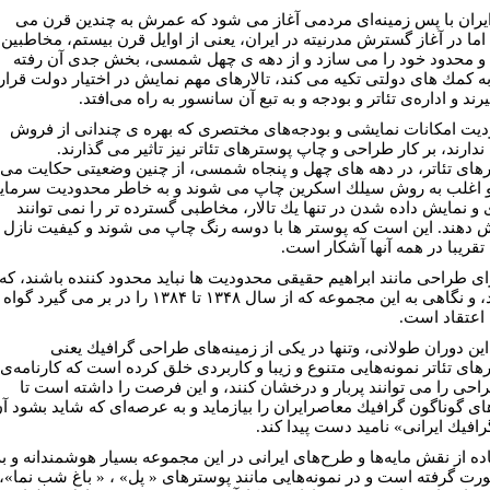
 ايران با پس زمينه‌اى مردمى آغاز مى شود كه عمرش به چندين قرن مى
اما در آغاز گسترش مدرنيته در ايران، يعنى از اوايل قرن بيستم، مخاطبين
 محدود خود را مى سازد و از دهه ى چهل شمسى، بخش جدى آن رفته
به كمك هاى دولتى تكيه مى كند، تالارهاى مهم نمايش در اختيار دولت قرار
ند و اداره‌ى تئاتر و بودجه و به تبع آن سانسور به راه مى‌افتد.
يت امكانات نمايشى و بودجه‌هاى مختصرى كه بهره‌ ى چندانى از فروش
دارند، بر كار طراحى و چاپ پوسترهاى تئاتر نيز تاثير مى گذارند.
هاى تئاتر، در دهه هاى چهل و پنجاه شمسى، از چنين وضعيتى حكايت مى
و اغلب به روش سيلك اسكرين چاپ مى شوند و به خاطر محدوديت سرماي
 و نمايش داده شدن در تنها يك تالار، مخاطبى گسترده تر را نمى توانند
دهند. اين است كه پوستر ها با دوسه رنگ چاپ مى شوند و كيفيت نازل
قريبا در همه‌ آنها آشكار است.
راى طراحى مانند ابراهيم حقيقى محدوديت ‌ها نبايد محدود كننده باشند، كه
نبودند، و نگاهى به اين مجموعه كه از سال ۱۳۴۸ تا ۱۳۸۴ را در بر مى گيرد گواه
اعتقاد است.
 اين دوران طولانى، وتنها در يكى از زمينه‌هاى طراحى گرافيك يعنى
هاى تئاتر نمونه‌هايى متنوع و زيبا و كاربردى خلق كرده است كه كارنامه‌ى
احى را مى توانند پربار و درخشان كنند، و اين فرصت را داشته است تا
هاى گوناگون گرافيك معاصرايران را بيازمايد و به عرصه‌اى كه شايد بشود آ
رافيك ايرانى» ناميد دست پيدا كند.
ده از نقش مايه‌ها و طرح‌هاى ايرانى در اين مجموعه بسيار هوشمندانه و به
رت گرفته است و در نمونه‌هايى مانند پوسترهاى « پل» ، « باغ شب نما»،