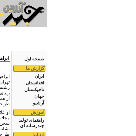
ابراه
صفحه اول
گزارش ها
ایران
تهران
افغانستان
رشته 
تاجیکستان
زيباى
جهان
از هم
آرشیو
طراحى
آموزش
او علا
مجلات 
راهنمای تولید
سخن و
چندرسانه ای
نشانه
طراحى
ارتباط