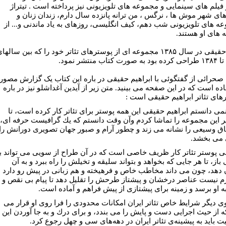
ژ فيلم هاى سينمايى و مجموعه هاى تلويزيونى نيز پرداخته است . تيتراژ
هاى شهر موش ها ، نرگس ، من ترانه پانزده سال دارم، زندان زنان و
ه هاى تلويزيونى شب دهم، كيف انگليسى، روزهاى به ياد ماندنى و... از
 هاى او هستند.
آقاى حقيقى در سال ۱۳۸۵ مجموعه اى از پوسترهاى تئاتر خود را كه بين سالها
صحرائى از گفتگوئى با ابراهيم حقيقى در باره اين کتاب يک گزارش مصور
ده است که در اين صفحه مى بينيد. متن زير از آيدين آغداشلو نيز در باره
هاى تئاتر ابراهيم حقيقى است :
نمى دانستم ابراهيم حقيقى اين همه پوستر براى تئاتر كار كرده است، تا
ر اين مجموعه را تماشا كردم وآن وقت دانستم كه يك گرافيست حرفه اى،
اق وسيعى را نشانه مى زند و چطور آرام و صبور جهان تصويرى دورانش را
 مى بخشد.
 پوستر تئاتر كار ظريف خاصى است كه در آن طراح از سويى مى تواند با
از، تا هر جايى كه بخواهد و بتواند سليقه و تخيلش را راه ببرد و به آن
 دهد، چون مى داند مخاطب خاص و فرهيخته و هم زبانى در پيش رو دارد
زم نيست عناصر درخشان و پيشتاز طرحش را تقليل دهد تا پيام بى نقص و
ه او برسد و زمينه براى پيشتازى از پيش فراهم و آماده است.
ى ديگر شرايط خاص تئاتر ايران امكانات محدودى را فرا روى او قرار مى
ه از حيث اجرايى دست و پايش را مى بندد، و براى درك و به جا آوردن اين
ت بايد به پيشينه‌ى تئاتر ايران در دهه‌هاى سى و چهل رجوع كرد.