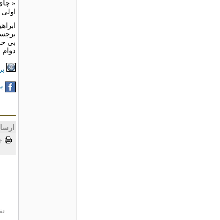
« چاى 
اولى 
ابراه
برجست
بى حا
دوام 
بر
به
ارسا
چ
نق