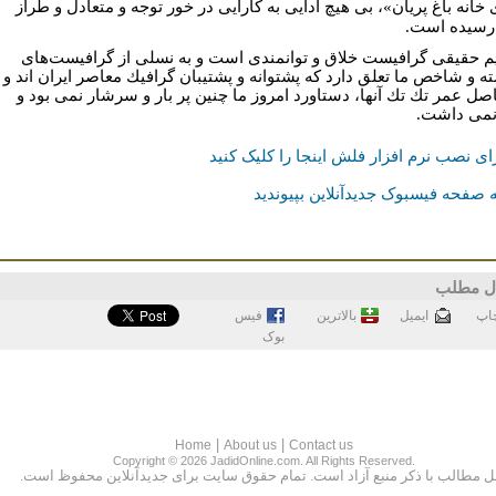
خانه باغ پريان»، بى هيچ ادايى به كارآيى در خور توجه و متعادل و طراز
رسيده است.
يم حقيقى گرافيست خلاق و توانمندى است و به نسلى از گرافيست‌هاى
ه و شاخص ما تعلق دارد كه پشتوانه و پشتيبان گرافيك معاصر ايران اند و
صل عمر تك تك آنها، دستاورد امروز ما چنين پر بار و سرشار نمى بود و
نمى داشت.
ای نصب نرم افزار فلش اینجا را کلیک کنید
 صفحه فیسبوک جدیدآنلاین بپیوندید
ل مطلب
اپ
ايميل
بالاترین
فيس
بوک
|
|
Home
About us
Contact us
Copyright © 2026 JadidOnline.com. All Rights Reserved.
ل مطالب با ذكر منبع آزاد است. تمام حقوق سايت براى جديدآنلاين محفوظ است.