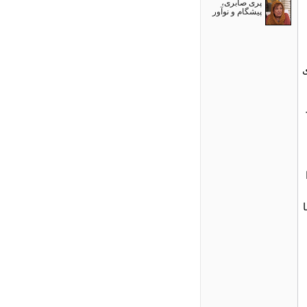
پری صابری،
پیشگام و نوآور
ى