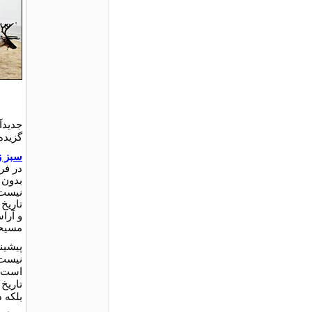
جدیدآ
گزیده‌
سبز ز
در ف
بدون 
نیست.
تاریخ
و آرا
مسیحی
پیشینۀ
نیست 
است، 
تاریخ 
بلکه 