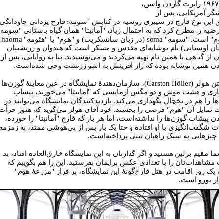
سال ۱۹۶۷ رابرت گاردن واسن،
گر آمریکایی، پس از
 این نوع قارچ در سیبری روسیه در کتابش "سومه: قارچ یزدانی جاودانگی
رضیه را مطرح کرد که به احتمال زیاد، "آمانیتا" همان گیاه باستانی "سومه"
یا "هوم" است. "سومه" soma (در زبان سانسکریت) و "هوم" یا "هئومه" haoma
بان اوستایی) نام نوشابه‌ای مقدس و مسکر است که هندوان و زرتشتیان
 از گیاهی با همین نام تهیه می‌کردند و می‌نوشیدند. بنا به روایاتی، پس از
ن همین نوشابه بوده‌ که راز آفرینش به اشو زرتشت وحی شده‌است.
کارشتن هولر (Carsten Höller)، سازمان‌دهندۀ نمایشگاه در عین معاینۀ گوزن‌ها 
قناری و هشت موش و دو مگس آزمایشی که "آمانیتا" می‌خورند، پیشاب
ا را هم در یخچال نگهداری می‌کند. بازدیدکنندگان نمایشگاه می‌توانند در
تمایل آن "هوم" فرضی را بچشند. خود آقای هولر می‌گوید که هنوز جرأت
 پیشاب گوزن‌ها را نداشته‌است، اما هر بار که قارچ "آمانیتا" را خورده،
ات شگفت‌انگیزی با او افتاده و حتا یک بار پس از بی‌هوشی ممتد، به زمزمه
چیزهایی به سبک راهبان تبتی پرداخته‌است.
ا مقیم برلین هستید و اگر گذارتان به این نمایشگاه خارق‌العاده افتاد، بد
مشاهدات‌تان را با تعدادی عکس برایمان بفرستید. این را هم بگوییم که
یک روز اقامت در هتل قارچ‌گونۀ این نمایشگاه، بر فراز "مزرعۀ هوم"
ار یورو است.