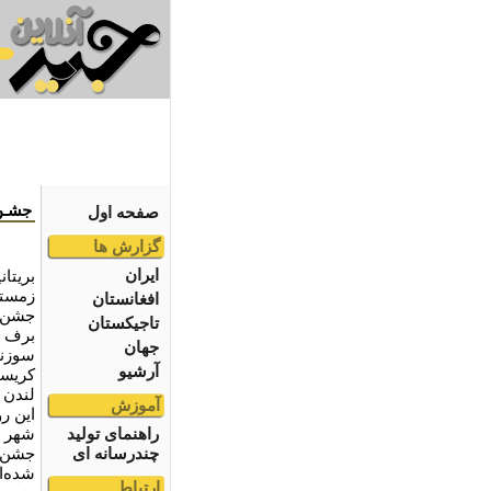
جشـن
صفحه اول
گزارش ها
ایران
بریتا
افغانستان
جشن م
تاجیکستان
برف س
جهان
سوزنا
آرشیو
کریسم
لندن 
آموزش
این رو
راهنمای تولید
شهر ب
چندرسانه ای
جشن ک
شده‌ا
ارتباط