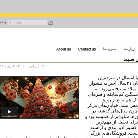
رفتن
به
محتوای
اصلی
 سـپید
۲۴ دسامبر ۲۰۱۰ - ۳ دی ۱۳۸۹
نیا امسال در سردترین
زمستان ۳۱سال اخیر به پیشواز
یلاد مسیح می‌رود. اما
نگین کم‌سابقه و سرمای
ک هم مانع از رونق
س نشد. خیابان‌های مرکز
چون سال‌های گذشته در
زها شلوغ‌تر از همیشه بود و
رای تجلیل از مهم‌ترین
شور آذین‌بندی و آراسته
ست. فروشگاه‌های بزرگ