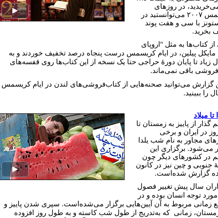
مى‌خریدید، در روزهای
کریسمس ۲۰۰۷ مى‌توانستید در
ستونز با سى و هفت پوند
 بخرید.
ز کتاب‌ها به مثل "اروپاى
 مایکل پیلین، در ایام کریسمس درست پنجاه درصد تخفیف خوردند و به
ل زیاد تا پایان دورۀ حراجى حتا یک نسخه از این کتاب‌ها روى قفسه‌هاى
فروشى باقى نمی‌ماند.
ن گزارش مى‌توانید صحنه‌هایى از کتاب‌فروشى‌هاى لندن در ایام کریسمس
 را ببینید.
 تا میلاد
گذار از پاییز به زمستان تا
وز در ایران و برخی
ای مجاور به نام شب یلدا
ر می‌شود. برگزاری این
 در کشورهای دیگر چون
 جنوبی و چین نیز در کانون
ده گزارش شده‌است.
اران سال پیش تغییر فصول
ورد توجه انسان بوده و در
 زمانی مربوط به آن آیین‌هایی برگزار می‌شده‌است. سپری شدن پاییز و
زمستان، زمانی که به‌تدریج از طول شب کاسته و به طول روز افزوده