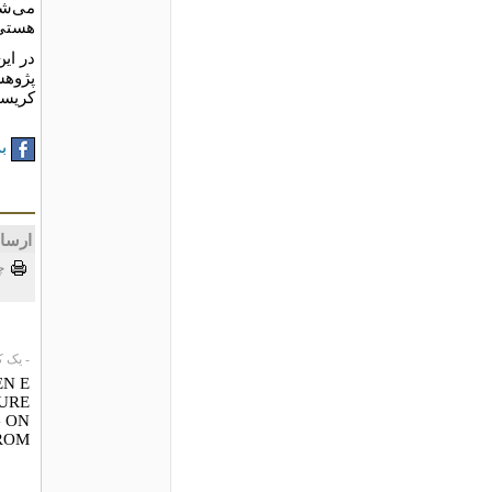
می‌شد
هستی‌
در ای
پژوهش
کریسم
به
ارسا
چ
- یک کاربر،
EN E
TURE
G ON
ROM!