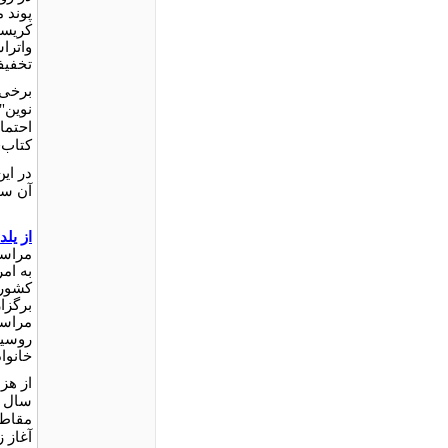
پوند 
واترا
تخفیف
برخى ا
نوین"
احتما
کتاب‌
در ای
آن سال
از یلدا
مراسم 
به امر
کشوره
برگزا
مراسم
روسیۀ
خانوا
از هز
سال م
مقاطع
آغاز 