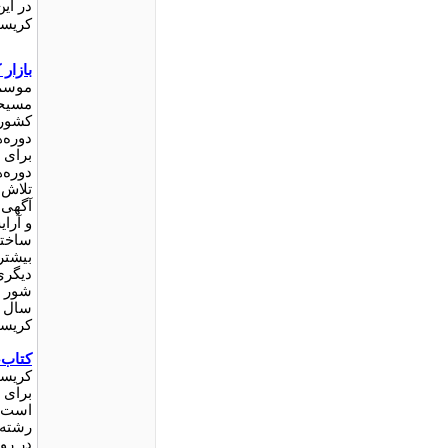
در ای
کریسم
بازار
موسم
مسیحی
کشوره
دوره‌
برای 
دوره‌
تلاش م
آگهی‌
و آرا
ساختم
بیشتر
دیگری
شور و
سال ب
کریسم
کتاب،
کریسم
براى 
است. 
رشته‌