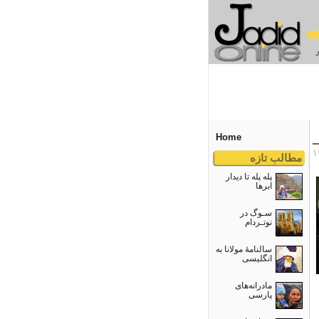
Home
مطالب تازه
پله پله تا دیدار
ابرها
سـوگ در
نوتـردام
سالنامۀ مولانا به
انگلیسی
مادرانه‌های
پارسی