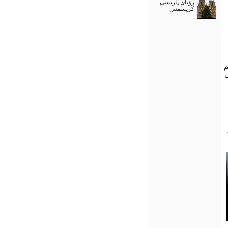
رؤیای پاریسی
کریسمس
م
ت