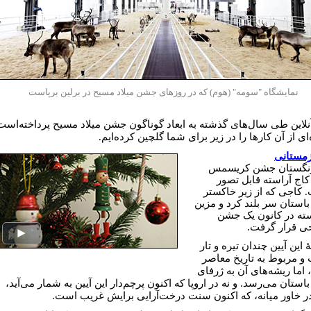
نمایشگاه "سومه" (هوم) که در روزهای جشن میلاد مسیح در برلین برپاست
نلاین طی سال‌های گذشته به ابعاد گوناگون جشن میلاد مسیح پرداخته‌است
ای از آن کارها را در زیر برای شما گلچين کرده‌ايم.
مستانی
رنگستان جشن کریسمس
کاج آراسته قابل تصور
 کاجی که از زیر خاکستر
 باستان سر بلند کرد و مزین
سته در کانون یک جشن
 قرار گرفت.
 این آیین چندان تیره و تار
و مربوط به تاریخ معاصر
اما ریشه‌های آن به ژرفای
باستان می‌رسد. و نه در اروپا که اکنون پرچم‌دار این آیین به شمار می‌آید،
در خاور میانه، که اکنون سنت درخت‌آرایی برایش غریب است.