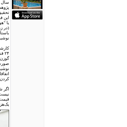
پژوهش
تحقیق
این ف
(در ز
باستان
نوشید
۲۴ 
گوزن‌ه
صورت 
نوشیدن
اتفاق
کردن 
اگر شم
نیست 
قیمت 
یک‌هز