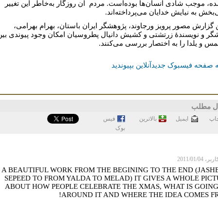
ه، موجب شادی انسان‌ها بوده‌است. مردم آن روزگار به‌خاطر این تغییر
بخش به نیایش خدایان می‌پرداخته‌اند.
ن گزارش مصور پرویز ورجاوند، پژوهشگر ایران باستان، بهرام بهرامی،
گر و نویسندۀ زرتشتی و کشیش دانیال پطروسیان امکان وجود پیوندی بین
س و یلدا را به اختصار بررسی می‌کنند.
 صفحه فیسبوک جدیدآنلاین بپیوندید
ل مطلب
اپ
ايميل
بالاترین
فيس
بوک
 2011/01/04
A BEAUTIFUL WORK FROM THE BEGINING TO THE END (JASH
SEPEED TO FROM YALDA TO MELAD) IT GIVES A WHOLE PIC
ABOUT HOW PEOPLE CELEBRATE THE XMAS, WHAT IS GOIN
AROUND IT AND WHERE THE IDEA COMES F