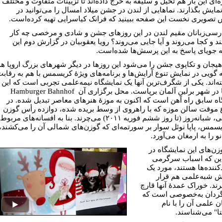
‌ای این بار هم تخیل و سلیقه به خرج داده‌اند تا تزیینات متفاوت و مختلف
نمایش بگذارند. نماهایی از لندن در جشن میلاد امسال را می‌توانید در
 تصویری نخست این صفحه ببینید که فرانک کیاسرایی تهیه کرده‌است.
ارسی‌زبانان مقیم لندن در این روزهای جشن و شادی و مرخصی چه کار
د و کجا می‌روند و آیا جایی می‌روند؟ رویا یعقوبیان در گزارش دوم این
جویای پاسخ به این پرسش‌ها شده‌است.
 هيجان و تکاپوی جشن را می‌شود این روزها در دیگر شهرهای بزرگ اروپا ه
ه گویی در نمایش تنوع آرایش‌ها و برنامه‌های ویژۀ کریسمس با هم به رقاب
ته‌اند. یکی از شگرف‌ترین آنها یک نمایشگاه نیمه‌علمی تجربی است که این
روزها در شهر برلین آلمان برپاست. محل برگزاری آن Hamburger Bahnhof
اه سابق راه آهن است که اکنون به موزۀ هنرهای معاصر تبدیل شده. در
 موقت سالن موزه که با راهروی از وسط بریده شده، دوازده رأس گوزن
شمالی، شبانه‌روز (تا روز ششم فوریه ۲۰۱۱) می‌چرند. بنا به افسانه‌های مربوط
یسمس، پاپا نوئل سوار بر سورتمه‌ای که گوزن‌های شمالی آن را می‌کشند،
 را به ارمغان می‌آورد.
وزن‌های این نمایشگاه در
ین که اسباب سرگرمی
کننده‌ها هستند، مورد یک
ش شبه‌علمی هم قرار
رند. خوراک عمدۀ آنها قارچ
گردان به‌خصوصی است که
ن علمی آن را با نام
تا" می‌شناسند.