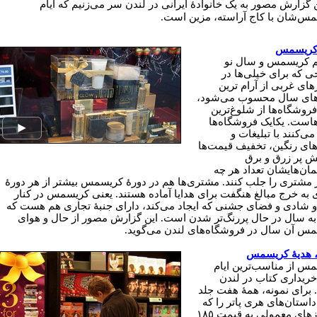
ن گزارش مصور به یک خانوادۀ ایرانی در لندن سر می‌زنیم که ایام
س‌شان با کاج آراسته، مزین است.
 کریسمس
 کریسمس و سال نو
 که برای خیلی‌ها در
ای غربی از آرام ترین
های سال محسوب می‌شود،
فروشگاه‌ها از شلوغ‌ترین
هاست. یکایک فروشگاه‌ها
ی‌کنند با تبلیغات و
های رنگین، تخفیف قیمت‌ها
یش پر زرق و برق
ان‌هایشان تعداد هر چه
 مشتری را جلب کنند. مشتری‌ها هم در دورۀ کریسمس بیشتر از هر دورۀ
 به خرج مبالغ هنگفت برای هدایا آماده هستند. یعنی کریسمس در کنار
 شادی و فضای جشنی که ایجاد می‌کند، دارای جنبۀ تجاری هم هست که
ه سال در حال پررنگ‌تر شدن است. این گزارش مصور از حال و هوای
س آن سال در فروشگاه‌های لندن می‌گوید.
 هدیۀ کریسمس
س از مناسب‌ترین ایام
خریدارى کتاب در لندن
براى نمونه، همۀ هفت جلد
داستان‌هاى هرى پاتر را که
در روزهاى معمولى به قیمت ١٨٥