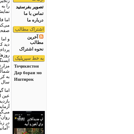
زنجیره
را به 
تصویر بفرستید
نمایش
تماس با ما
اما ف
درباره ما
می‌کنن
اشتراک مطالب
صفحه 
آخرین
و اما
مطالب
دید ک
نحوه اشتراک
پرداخ
به خط سیریلیک
ایستگ
مزارع
Тоҷикистон
Дар бораи мо
به کر
Иштирок
سال نو
اما گ
عین ا
بازدید
آزمای
می‌گی
روان‌
در زبا
"آمانی