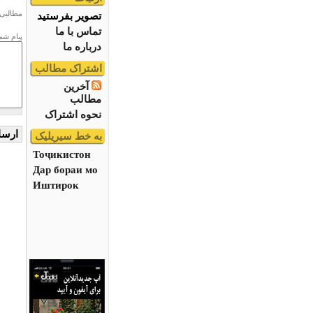
مطالبی 
تصویر بفرستید
تماس با ما
پیام شم
درباره ما
اشتراک مطالب
آخرین
مطالب
نحوه اشتراک
به خط سیریلیک
Тоҷикистон
Дар бораи мо
Иштирок