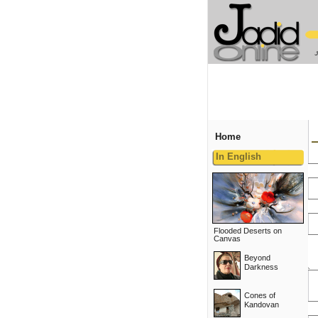
Home
In English
Flooded Deserts on
Canvas
Beyond
Darkness
Cones of
Kandovan