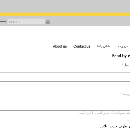
رفتن
به
محتوای
اصلی
Send by 
يميل
*
یرنده:
*
ط میتوانید یک آدرس ایمیل را وارد کنید.
*