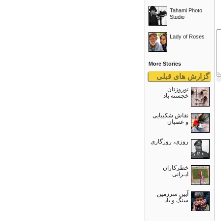
Tahami Photo
Studio
Lady of Roses
More Stories
گزارش های قبلی
نوروزتان
خجسته باد
نقاش شکیبایی
و عصيان
روزی، روزگاری
خطرکاران
ایـرانی
آیین سرزمین
سنگ و باد