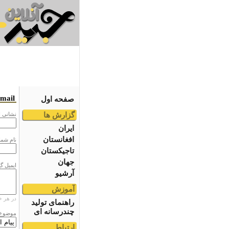
email
صفحه اول
گزارش ها
نشانى ا
ایران
افغانستان
نام شما
تاجیکستان
جهان
ایمیل گ
آرشیو
آموزش
در هر خ
راهنمای تولید
چندرسانه ای
موضوع
ارتباط