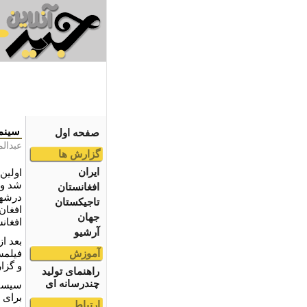
سينما
صفحه اول
عبدال
گزارش ها
ایران
شد و 
افغانستان
درشهر
تاجیکستان
جهان
افغان
آرشیو
بعد ا
آموزش
فيلمس
و گزا
راهنمای تولید
چندرسانه ای
سيستم
برای 
ارتباط