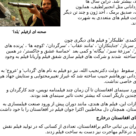
، بيشتر شد. دراين سال ها
دانانی مثل انجنيرلطيف، همايون
 صديق برمک ، احد ژون و چند تن دیگر
ت فيلم هاى متعددى به شهرت
د.
صحنه اى ازفيلم 'يلدا'
کمدی
'طلبکار'
و فیلم های دیگری چون
سرباز'، 'جنايتکاران' ، 'مانند عقاب' ، 'سرگردان'، 'کوچه ها' ، 'پرنده های
'، 'مرزعۀ سبز'، 'بيگانه' و کمی بعد 'حماسۀ عشق و خاکستر'، در همين
ساخته شدند و شرکت های فیلم سازی شفق فيلم وآريانا فيلم به وجود
ز سقوط دولت دکترنجيب الله، نيز دو فيلم به نام های 'گرداب' و 'عروج' به
دانی نورهاشم حبيب ساخته شد که غيراز تغييرمحتوايی و ستايش جهاد هي
ی خاصی نداشت.
رد سينمای افغانستان تا آن زمان چند فيلمنامه نويس، چند کارگردان و
 چندين بازيگر است که بيشتر تحت تاثير سينماي هند بودند.
ازات اين، فيلم های هندی، مانند دوران پيش از ورود صنعت فيلمسازی به
ستان، همچنان دل مخاطبين اکثرا جوان فیلم در افغانستان را با خود داشت.
ی افغانستان درخارج
ران بی ثباتی حاکم برافغانستان، تعدادی از کسانی که در توليد فيلم نقش
د درعالم مهاجرت نيز دست به ساخت فیلم زدند.