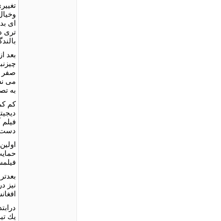
تغيير
وخيال
ای بد
تری د
بالند
بعد ا
چيزنبو
صفر ش
می نش
به تص
كم كم
دیجيت
فیلم 
دست زدند ك
اولين
فیلمس
بعدتر
نيز در
افغان
درابت
يك تيم