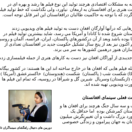
جه به مشکلات اقتصادی هرچند توليد اين نوع فیلم ها رشد و بهره ای در
ت هنری برای افغانستان به ارمغان نياورد، ولی نگذاشت که خط توليد فيل
ردد كه با توجه به حاکميت طالبان درافغانستان اين امر قابل توجه است.
ايى كه درآنها آوارگان افغان دست به توليد فيلم هاى ويديويى زدند
ستان شروع شده تا كانادا و آمريكا مي رسد، شايد بيشترين توليد فيلم در
ا بوده باشد وبعد از آن دركشورهاي پاكستان، ايران، فرانسه، آلمان و روسي
 اكنون نيز بعد از پنج سال تشكيل حكومت جديد در افغانستان تعدادى از
ازان هنوز درهمين كشورها به سر مى برند.
ديىدى از آوراگان افغان نيز دست به كارهاى هنرى از جمله فيلمسازى زده
ه فيلم هايی که افغان ها در خارج ساخته اند اين ها هستند: در کشور بيگانه
کا) شکست شب ( پاکستان) شکست (هندوستان) خاکسترعشق (آمريکا )
(ازبکستان) وسريال شیرين گل و شیرآقا در روسيه، که تمام اين فيلم ها
رت ويديويی تهيه شده اند.
 فعلی سينمای افغانستان
و سه سال جنگ هرچند برای افغان ها و
ستان کمرشکن بوده اما حداقل يک
رد بزرگ داشت و آن تغييرنگرش ميليون
غان به جهان پيرامون و زندگی خصوصی
دوربين هاى دجيتال راهگشاى سينماگران تاز