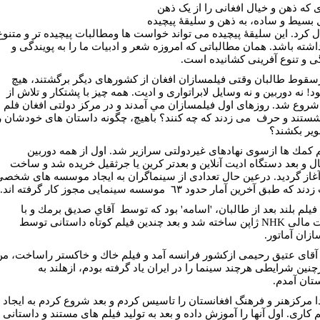
ی که ذهن و خيال افغانی را از يک ذهن
 بسيط و ساده، به ذهن و سليقۀ پيچيده
ل کرد. این سليقۀ پيچيده می تواند خواست ها ومطالبات پيچيده تر و متنوع
اشته باشد. همان مطالباتی که امروزه شعر و ادبيات ما را به پويندگی و
گی و تنوع آفرينی کشانیده است.
زسقوط طالبان وقتی فیلمسازان افغان از كشورهای ديگر برگشتند، هيچ
د! نه دوربين و نه وسايل لابراتواری و اديت. همه چيز با پشتكار و تلاش از
روع شد. روزهای اول فیلمسازان مي آمدند و در مركز دولتی افغان فلم
ستند و حرف مى زدند كه چه كنند؟ باهيچ، چگونه داستان های خودشان ر
وير بكشند؟
 كمك ها ازسوی نهادهای غیردولتی سرازير شد. اول از همه دوربين
ال و بعد دستگاه اديت آنلاين و بعدتر كرين یا جرثقیل خريده شد و ساخت
آغاز گرديد. درعين حال تعدادی از سينماگران به ایجاد موسسه های شخص
ه طبق آخرين آمار حدود ٦٣ موسسه سينمايی مجوز كار گرفته اند.
 فیلم بلند بعد از طالبان، 'اسامه' بود كه توسط آقاي صديق برمك و با
حمايت مالی NHK ژاپن ساخته شد و بعد چندين فیلم كوتاه داستانی توسط
ازان آماتور.
 آقای عتيق رحيمی ازكشور فرانسه آمد و فیلم خاك و خاكستر راساخت، م
چنين شرايطی هرچند سينما را در ايران ياد گرفته بودم، ازهلند به
ستان آمدم.
دا مركزهنر و فرهنگ افغانستان را تاسيس كردم و بعد شروع كردم به ايجاد
 كاری. اول آنها را آموزش داده و بعد به توليد فیلم های مستند و داستانی