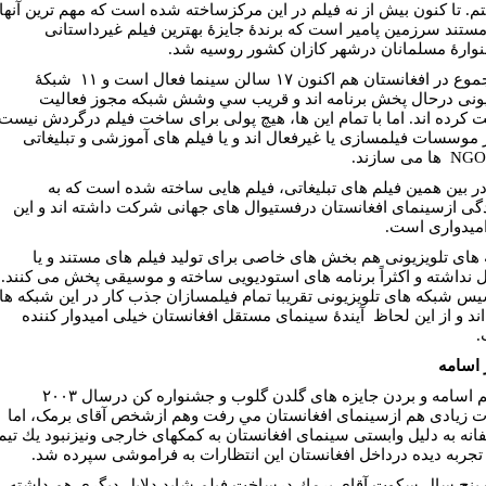
تم. تا كنون بيش از نه فيلم در اين مركزساخته شده است كه مهم ترين آنها
مستند سرزمين پامير است كه برندۀ جايزۀ بهترين فيلم غيرداستانى
وارۀ مسلمانان درشهر كازان كشور روسيه شد.
در مجموع در افغانستان هم اكنون ١٧ سالن سينما فعال است و ١١ شبكۀ
يونی درحال پخش برنامه اند و قريب سي وشش شبكه مجوز فعاليت
ت کرده اند. اما با تمام اين ها، هيچ پولی برای ساخت فیلم درگردش نيست
ر موسسات فیلمسازی يا غيرفعال اند و يا فیلم های آموزشی و تبليغاتی
 در بين همين فیلم های تبليغاتی، فیلم هایی ساخته شده است كه به
دگى ازسينمای افغانستان درفستیوال های جهانی شركت داشته اند و اين
ميدواری است.
های تلويزيونی هم بخش های خاصی برای توليد فیلم های مستند و يا
 نداشته و اكثراً برنامه های استوديويی ساخته و موسيقی پخش مى كنند.
سيس شبكه های تلويزيونی تقريبا تمام فیلمسازان جذب كار در اين شبكه ها
ند و از اين لحاظ آيندۀ سينمای مستقل افغانستان خیلی امیدوار کننده
.
 اسامه
با فيلم اسامه و بردن جايزه هاى گلدن گلوب و جشنواره كن درسال ٢٠٠٣
ت زيادى هم ازسينماى افغانستان مي رفت وهم ازشخص آقاى برمک، اما
انه به دليل وابستى سينماى افغانستان به كمكهاى خارجى ونيزنبود يك تيم
تجربه ديده درداخل افغانستان اين انتظارات به فراموشى سپرده شد.
پنج سال سكوت آقاى برمك درساخت فيلم شايد دلايل ديگرى هم داشته