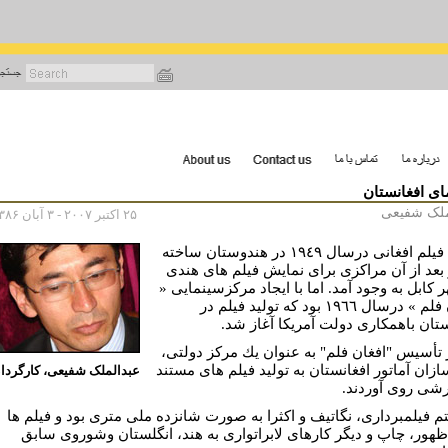
رفتن
به
محتوای
اصلی
ى افغانستان
ملک شفیعی
۲۵ اکتبر ۲۰۰۷ - ۳ آبان ۱۳۸۶
اولين فیلم افغانی درسال ١٩٤٩ در هندوستان ساخته
بعد از آن مراكزی برای نمايش فيلم های هندی
 كابل به وجود آمد. اما با ايجاد مركزسينمايی «
افغان فلم » درسال ١٩٦٦ بود که تولید فیلم در
ستان باهمكاری دولت آمريكا آغاز شد.
ز تأسيس "افغان فلم" به عنوان يك مركز دولتی،
ازان آماتور افغانستان به توليد فيلم های مستند
عبدالملک شفيعى، کارگردا
رشی روی آوردند.
 فيلمبرداری، نگاتيف و اکثرا به صورت شانزده ملی متری بود و فیلم ها
ظهور، چاپ و دیگر کارهای لابراتواری به هند، انگلستان وشوروی سابق