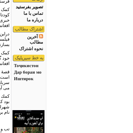
فرستا
تصویر بفرستید
کمک ه
تماس با ما
درباره ما
خبری،
افغان
اشتراک مطالب
دراين
آخرین
فيلمس
مطالب
بسازن
نحوه اشتراک
کمک ش
به خط سیریلیک
خود گ
افغانس
Тоҷикистон
قصۀ ف
Дар бораи мо
است و
Иштирок
سرباز
می آي
كمك ش
بود ك
شهرك 
نام ب
تب و 