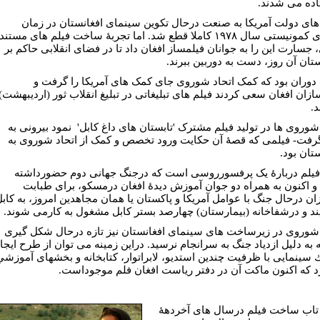
ده می شدند.
ای دولت آمريکا به صنعت درحال تکوين سينمای افغانستان در زمان
کودتای کمونيستی سال ١٩٧٨ کاملا قطع شد. اما تجربۀ ساخت فيلم های مستند
 جسارت اين را به جوانان فيلمساز افغان داد تا در فضای انقلابی حاکم بر
ستان آن روز، دست به دوربين ببرند.
 دوران بود که کمک اتحاد شوروی جای کمک های آمريکا را گرفت و
ازان افغان سعی کردند فيلم های تبليغاتی در تبلیغ انقلاب ثور (ارديبهشت)
د.
وروی ها در توليد فيلم مشترک 'تابستان های داغ کابل' نمود بيرونی به
رفت- فيلمی که قصۀ آن حکايت ورود تخصص و کمک از اتحاد شوروی به
تان بود.
يلم دربارۀ يک پرفسورروسی است که درجنگ جهانی دوم حضورداشته
 اکنون به همراه دو جوان آموزش ديدۀ افغان درمسکو، برای طبابت
ان درحال جنگ با عوامل آمريکا و پاکستان يا همان مجاهدين امروز، به کاب
ند و درشفاخانه (بيمارستان) چهارصد بستر كابل مشغول به کارمی شوند.
وروی در زيرساخت های سينمای افغانستان نيز تازه درحال شكل گيری
ه به دليل ازدياد جنگ به سرانجام نرسيد. دراين زمينه مى توان از طرح ايجا
سينمايى با ظرفيت چندين استديو، لابراتوار، كتابخانه و بخشهاى آموزشي
رد كه اكنون ماكت آن در دفتر رياست افغان فلم موجوداست.
تاب ساخت فيلم درسال های آخردهۀ