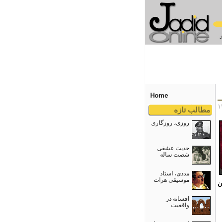
Home
مطالب تازه
روزی، روزگاری
حدیث عشقی
شصت ساله
مددی، استاد
موسیقی هرات
ن
افسانه در
واقعیت