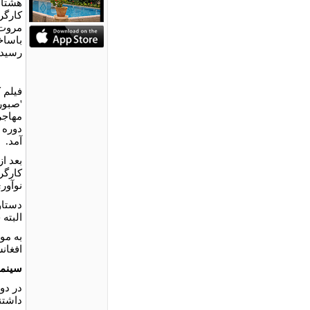
هشتاد
کارگر
مروت،
باساخ
رسيدن
فیلم 
'صبور 
مهاجر
دوره 
آمد.
بعد ا
کارگر
نوآور
دستاو
البته
به مو
افغان
سينما
در دو
داشتن