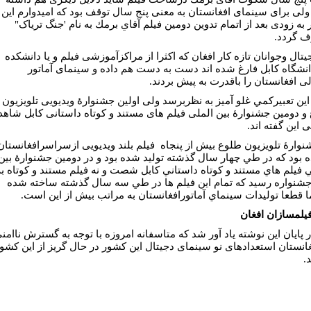
ولى براى سينماى افغانستان به معنى پنج سال توقف بود كه اميدوارم اين
 به زودى بعد از اتمام تدوين دومين فيلم آقاي برمك به نام 'جنگ ترياک"
 گردد.
يتال وجوانان تازه كار افغان كه اكثرا از مراكزآموزشى فيلم و يا دانشكده
انشگاه كابل فارغ شده اند دست به دست هم داده و سينماى آماتور
لى افغانستان را باقدرت به پيش بردند.
اين تعبيركمي غلو آميز به نظربرسد ولى اولين جشنوارۀ ويديويى تلويزيون
و دومين جشنوارۀ بين الملى فيلم هاى مستند و كوتاه داستانى كابل شاهد
 اين گفته اند.
نوارۀ تلويزيون طلوع بيش از پنجاه فيلم بلند ويديويى ازسراسرافغانستان
 بود كه در طي چهار سال گذشته توليد شده بود و در دومين جشنوارۀ بين
ي فيلم هاي مستند و كوتاه داستاني كابل شصت و نه فيلم مستند و كوتاه به
جشنواره رسيد كه تمام اين فيلم ها در طي سه سال گذشته ساخته شده
ما قطعا توليدات سينماي آماتورافغانستان به مراتب بيش از اين است.
فيلمسازان افغان
ر پايان اين نوشته ياد آور شد كه متاسفانه امروزه با توجه به گسترش ناامن
غانستان استعدادهاى نو سينماى دجيتال اين كشور در حال گريز از اين کشو
.