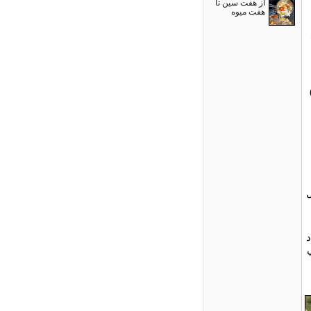
از هفت سین تا
هفت میوه
ل
د