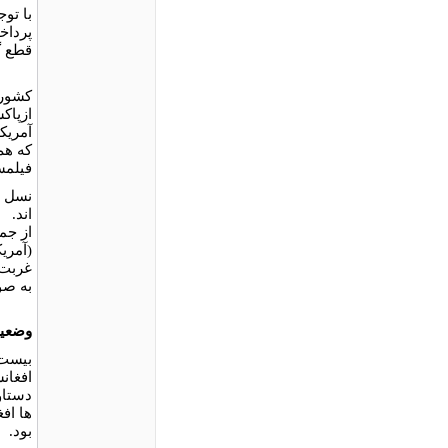
با تو
پرداخ
قطع گ
كشوره
ازپاك
آمريك
كه هم
فيلمس
نسل ج
اند.
از جمل
(آمري
غربت 
به صو
وضعيت
بيست 
افغان
دستاو
ها اف
بود.