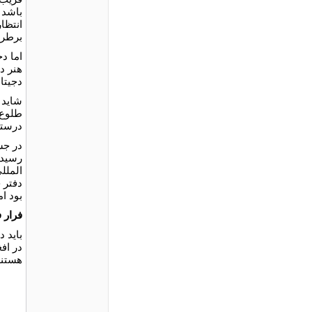
باشد 
انتظار
برطرف
اما دج
هنر د
دجيتا
شايد 
طلوع 
درستى
در جش
رسيده
الملل
دفتر 
بود ا
فرار 
بايد د
در اف
هستند