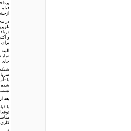
پرداخ
فيلم 
ازجشن
تلويز
درياف
و اكث
برای NGO ها می سازند.
البته
نماين
جای ا
شبكه 
سريال
با تأ
شده ا
نیست
بعد از
توقعا
متاسف
كارى 
قريب 