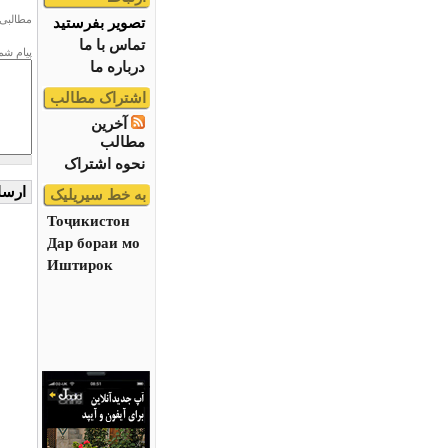
مطالبی 
تصویر بفرستید
تماس با ما
پیام شم
درباره ما
اشتراک مطالب
آخرین
مطالب
نحوه اشتراک
به خط سیریلیک
Тоҷикистон
Дар бораи мо
Иштирок