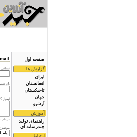
email
صفحه اول
گزارش ها
نشانى ا
ایران
افغانستان
نام شما
تاجیکستان
جهان
ایمیل گ
آرشیو
آموزش
در هر خ
راهنمای تولید
چندرسانه ای
موضوع
ارتباط