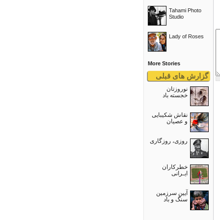
Tahami Photo
Studio
Lady of Roses
More Stories
گزارش های قبلی
نوروزتان
خجسته باد
نقاش شکیبایی
و عصيان
روزی، روزگاری
خطرکاران
ایـرانی
آیین سرزمین
سنگ و باد