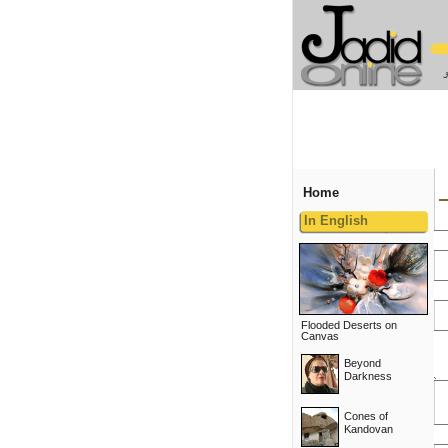
Home
In English
Flooded Deserts on
Canvas
Beyond
Darkness
Cones of
Kandovan