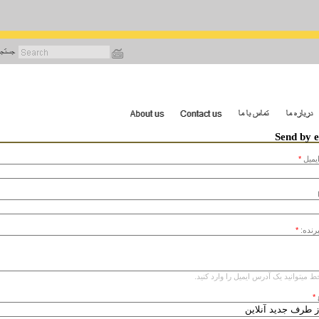
رفتن
به
محتوای
اصلی
Send by 
يميل
*
یرنده:
*
ط میتوانید یک آدرس ایمیل را وارد کنید.
*