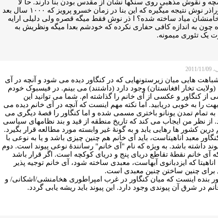
ه و نقوش مذهبی روی سنگها نشان از مقدس بودن بنا دارند. حا لا
چطوراذر نوش نتیجه میگیره که این بنا در زمان خسرو پرویز که ۱۰۰۰ سال بعد
خامنشان میاد ساخته شده؟ ا ذر نوش فقط میگه قصره ولی دلیلی ارایه
ه چون به اندازه کافی حفاری نکرده که خودشم بعدا میگه ونظریش به
 یک تئوری میمونه.
2011/
باهت هایی میان زیرستونهایی که در کنگاور دیده می شود و آنچه در آی
(ولایت تخار افغانستان) وجود دارد (داشتند) می بینم. در فیسبوک خودم
از کنگاور و عکسی از آی خانم را گذاشته ام. شما می توانید این
ت را به خوبی دریابید. اما نکته مهم اینست که آنچه در آی خانم دیده می
به تمام تمدن یونانو باختری مسمی شده و اما کنگاور را قصۀ دیگری می
. از نظر من ایجاب می کند که تاریخ منطقه از قید و بند نظامهای سیاسی
درین کشور ها رهایی یابد و به گونۀ غیر وابسته مورد مطالعه قرار بگیرد.
نگاور معبد اناهیتاست، باید آی خانم هم چنین چیزی باشد و یا به نوعی با
وند داشته باشد. به ویژه که نام "آی خانم" رسانندۀ نوعی پیوند است. دوم
ه آی خانم نقطۀ تقاطع دریای پنج و دریای کوکچه است. اگر قرار باشد
اناهیتا که ایزدبانوی آبهاست، معبدی ساخته شود، آی خانم توجیه پذیر
برای چنین ساختن چنین معبدی است.
ر بنده اینست که میان کنگاور در غرب امپراطوری هخامنشی/اشکانی/ و
نم در شرق آن پیوندی وجود دارد. این پیوند باید ریشه یابی گردد.