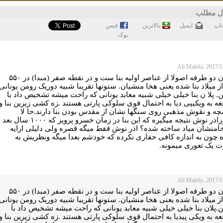
ل مطلب
اپ
ايميل
بالاترین
فيس
بوک
پلکا ن دو طرفه اصولا از عناصر اولیه بنا ست و در نقطه صفر (مبدا) در ۵۵۰
ز میلاد بنا شده یعنی هخا منشیان. ستونها تقریبا شبیه دوریک رومن یونانی
 پلا ن بنا خیلی خیلی شبیه معابد یونانی که راحت میشه تشخیص داد با
ه به ویکیپی دیا به احتمال قوی سلوکی پارتی هستند .زه کشی زیرین بنا و
ه و نقوش مذهبی روی سنگها نشان از مقدس بودن بنا دارند.حا لا
چطوراذر نوش نتیجه میگیره که این بنا در زمان خسرو پرویز که ۱۰۰۰ سال بعد
خامنشان میاد ساخته شده؟ اذر نوش فقط میگه قصره ولی دلیلی ارایه
ه چون به اندازه کافی حفاری نکرده که خودشم بعدا میگه ونظریش به
 یک تعوری میمونه.
پلکا ن دو طرفه اصولا از عناصر اولیه بنا ست و در نقطه صفر (مبدا) در ۵۵۰
ز میلاد بنا شده یعنی هخا منشیان. ستونها تقریبا شبیه دوریک رومن یونانی
.پلان بنا خیلی خیلی شبیه معابد یونانی که راحت میشه تشخیص داد با
ه به ویکی پیدیا به احتمال قوی سلوکی پارتی هستند .زه کشی زیرین بنا و