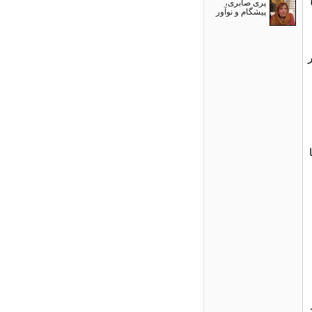
پری صابری،
پیشگام و نوآور