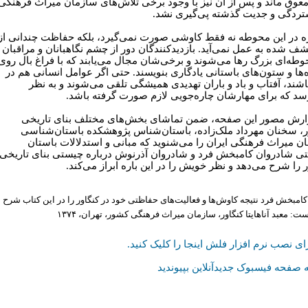
عوق ماند و پس از آن نیز با وجود برخی تلاش‌های سازمان میراث فرهنگی
تردگی و جدیت گذشته پی‌گیری نشد.
ه در این محوطه نه فقط کاوشی صورت نمی‌گیرد، بلکه حفاظت چندانی از
کشف شده به عمل نمی‌آید. بازدیدکنندگان دور از چشم نگاهبانان و مراقبان
وطه‌ای بزرگ رها می‌شوند و برخی‌شان مجال می‌یابند که با فراغ بال روی
ه‌ها و ستون‌های باستانی یادگاری بنویسند. حتی اگر عوامل انسانی هم در
باشند، آفتاب و باد و باران تهدیدی همیشگی تلقی می‌شوند و به نظر
سد که برای مهارشان چاره‌جویی لازم صورت گرفته باشد.
ارش مصور این صفحه، ضمن تماشای بخش‌های مختلف بنای تاریخی
ر، سخنان مهرداد ملک‌زاده، باستان‌شناس پژوهشکده باستان‌شناسی
ن میراث فرهنگی ایران را می‌شنوید که مبانی و استدلالات باستان
ی شادروان کامبخش فرد و شادروان آذرنوش درباره چیستی بنای تاریخی
ر را شرح می‌دهد و نظر خویش را در این باره ابراز می‌کند.
کامبخش فرد نتیجه کاوش‌ها و فعالیت‌های حفاظتی خود در کنگاور را در این کتاب شرح
ست: معبد آناهایتا کنگاور، سازمان میراث فرهنگی کشور، تهران، ۱۳۷۴
ای نصب نرم افزار فلش اینجا را کلیک کنيد.
 صفحه فیسبوک جدیدآنلاین بپیوندید