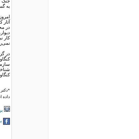
جنگ م
به گس
امروز
آثار 
در مح
دیوار
کار ن
نمی‌ر
در گز
کنگاو
سازما
شناخت
کنگاو
*دکتر 
داده ا
بر
به