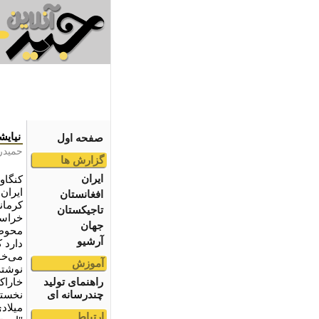
نیایش
صفحه اول
حمیدر
گزارش ها
ایران
کنگاو
افغانستان
کرمان
تاجیکستان
خراسان
جهان
محوطه
آرشیو
دارد ک
می‌خو
آموزش
نوشته‌
راهنمای تولید
خاراک
چندرسانه ای
میلادی
ارتباط