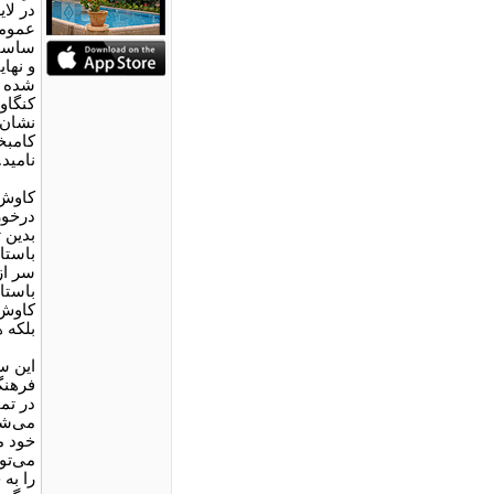
در لا
عمومی
ساسان
و نها
شده ب
کنگاو
نشان 
کامبخ
نامید.
درخور
بدین 
باستا
باستا
کاوش‌
بلکه 
این س
فرهنگ
در تما
می‌شو
خود م
می‌تو
را به