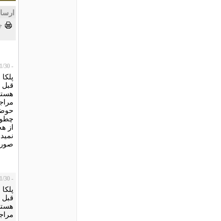
ارسا
چ
- Ali Maleki، 2017/11/30
قبل ا
هستن.
مراجع
حوضچ
از ه
نمید
صورت
- Ali Maleki، 2017/11/30
قبل ا
هستن
مراجع