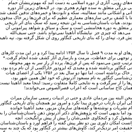
یه‌های رویی، آثاری از دوره اسلامی به دست آمد که مهم‌ترینشان حمام
 بزرگی متعلق به سده چهارم هجری بود. در لایه‌های زیرین آثار دوره
ی و اشکانی مانند سفالینه، سکه و تابوت‌ها و خمره‌های تدفین کشف شد
یتا با کشف برخی سازه‌های معماری عظیم که برای قرن‌ها زیر خاک مدفون
ودند، هیأت باستان‌شناسی به این نتیجه رسید که سنگ بنای اثر تاریخی
ر متعلق به دوره هخامنشی است و سبک و سیاق و شواهد پیرامونی آن
می‌دهد که چیزی جز نیایشگاه آناهیتا نمی‌تواند باشد. حتی سیف‌الله
ش فرد، تپه‌ای را که بنای تاریخی کنگاور روی آن شکل گرفته بود، تپه ناهید
کاوش‌های او به مدت ۹ فصل تا سال ۱۳۵۴ ادامه پیدا کرد و در این مدت کارهای
 توجهی برای حفاظت، مرمت و بازسازی آثار کشف شده انجام گرفت.*
ترتیب چنین می‌نمود که پس از قرن‌ها، پرده از راز سر به مهر محوطه
نی کنگاور برداشته شده و معبدی که ایزودور خاراکسی از آن نام برده بود،
سر از خاک برداشته است. اما تنها دو سال بعد در ۱۳۵۶ یکی از اعضای هیأت
ن‌شناسی کنگاور به نام مسعود آذرنوش که خود اهل همین شهر بود،
ها را از سرگرفت و به نتایجی کاملا متفاوت رسید: اینجا معبد آناهیتا نیست
همان کاخ ساسانی است که اعراب قصرالصوص می‌خواندند!
خن البته بین مردمان عادی و حتی در ادبیات رسمی سازمان میراث
ی ایران بازتاب درخوری پیدا نکرد و امروز نیز همچنان بنای تاریخی کنگاور
م نشریات و نوشته‌ها و گفته‌های سازمان مزبور، معبد آناهیتا خوانده
د اما بدیهی است که پژوهش‌های دکتر آذرنوش ذهن باستان‌شناسان را به
شغول کرد و کنجکاوی علمی‌شان را بیش از پیش برانگیخت. آنچه
انست امکان داوری بین دو نظر پیش گفته را فراهم آورد و باستان‌شناسان
 حقیقت امر نزدیک‌تر کند، کاوش‌های بیشتر در کنگاور بود که یک چند به سب