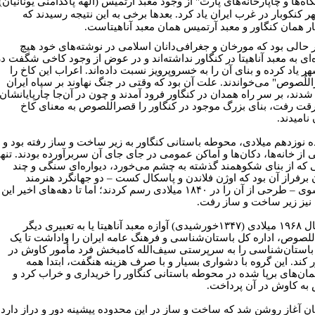
اه‌ها و چاپارخانه‌های پارت" از وجود معبد آرتمیس (الهه پاکدامنی یونانیان)
ر کنکوبار در غرب ایران یاد کرد. بعدها برخی به این نتیجه رسیدند که
ار همان کنگاور و معبد آرتمیس همان معبد آناهیتاست.
ر حالی بود که مورخان و جغرافی‌دانان اسلامی در نوشته‌های خود هیچ
‌ای به معبد آناهیتا در کنگاور نداشته‌اند و در عوض از وجود کاخی شگفت در
ر یاد کرده ‌و بنای آن را به خسروپرویز نسبت داده‌اند. اعراب این کاخ را
للُصوص" می‌خواندند. علت آن بود که وقتی در جنگ نهاوند بر سپاه ایران
 شدند، بر سر راه همدان در کنگاور فرود آمدند و چون در آن‌جا چارپایانشان
قت رفت، بنای بزرگ موجود در کنگاور را قصراللصوص به معنای کاخ
 نامیدند.
ه نوزدهم میلادی، محوطه باستانی کنگاور به زیر ساخت و ساز رفته بود و
 از خانه‌ها، دکان‌ها و اماکن عمومی در جای جای آن سربرآورده بودند. تنها
 که از بنای شکوهمند گذشته به چشم می‌خورد، دیواره‌ای سنگی و چند
برفراز آن بود که اوژن فلاندن و پاسکال کست – دو جهانگرد هنرمند
فرانسوی – طرحی از آن را در ۱۸۴۰ میلادی رسم کردند؛ اما تا دهه‌های اخیر این
یز زیر ساخت و ساز رفت.
در سال ۱۹۶۸ میلادی (۱۳۴۷خورشیدی) آوازه معبد آناهیتا یا به تعبیری دیگر
لصوص، اداره کل باستان‌شناسی و فرهنگ عامه ایران را واداشت تا یک
باستان‌شناسی را به سرپرستی سیف‌الله کامبخش فرد مأمور کاوش در
ر کند. این گروه با دشواری بسیار و با صرف هزینه هنگفت، ابتدا همه
ان‌های برپا شده در محوطه باستانی کنگاور را خریداری و خراب کرد و
ه کاوش در آن پرداخت.
ان آغاز روشن شد که ساخت و ساز در این محدوده پیشینه‌ دور و دراز دارد.