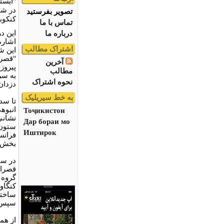
"ایستگ
در شه
تصویر بفرستید
کنکوب
تماس با ما
این د
درباره ما
اشاره
اشتراک مطالب
این شه
"قصرا
آخرین
پیروز
مطالب
به سر
نحوه اشتراک
دزدان
به خط سیریلیک
تا سد
انبوهی
Тоҷикистон
نشانی
Дар бораи мо
ستون 
Иштирок
بخش ن
قصرال
گروه 
کنگاو
ساختم
سپس ب
از هم