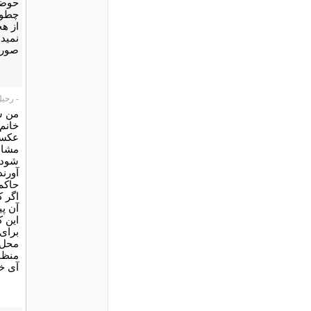
حوضچ
از ه
نمید
صورت
- رحیل، 11/09
من ش
خانم 
عکسی 
مشابه
شود 
آورند
حاکم 
اگر ک
آن پی
این ک
برای 
محل 
منظو
آی خا