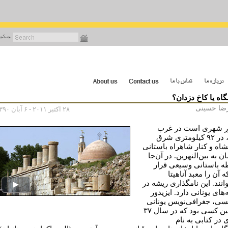
رفتن
به
محتوای
اصلی
گاه یا کاخ دزدان؟
ضا حسینی
۲۸ اکتبر ۲۰۱۱ - ۶ آبان ۱۳۹۰
ر شهری است در غرب
ایران، در ۹۲ کیلومتری شرق
شاه و کنار شاهراه باستانی
 به بین‌النهرین. در آن‌جا
 باستانی وسیعی قرار
ه آن را معبد آناهیتا
انند. این نامگذاری ریشه در
های یونانی دارد. ایزیدور
سی، جغرافی‌نویس یونانی
نخستین کسی بود که در سال ۳۷
 در کتابی به نام