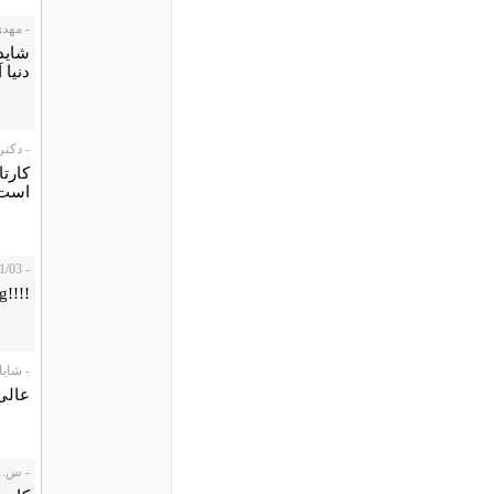
- مهدی، 1/04
شاید 
دنیا 
- دکتر ب
کارت
است.
- Nour، 2010/01/03
!!!!BreathTaking
- شایان ف
عالی
- س. نمازي