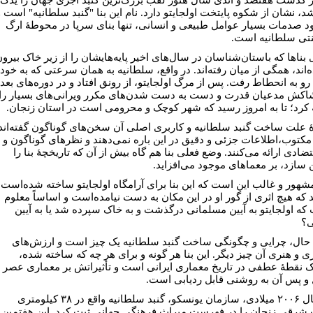
د، نشان از شکوه پایتخت اولجایتو دارد. نام این بنا "گنبد سلطانیه" است و
ود صدمات بسیار عوامل طبیعی و انسانی، تنها بنای سرپا در محوطۀ ارگ
ی سلطانیه است.
 بناها که باستان‌شناسان در سال‌های اخیر پایه‌هایشان را از زیر خاک بیرو
‌اند، همگی از میان رفته‌اند. در واقع، سلطانیه به همان سرعتی که به خود
 رو به انحطاط رفت. پس از مرگ اولجایتو، از رونق افتاد و در دوره‌های بعد
اکش مدعیان قدرت و دست به دست شدن‌های مکرر ویرانی‌های بسیار را
 کرد؛ تا به امروز رسید که شهر کوچک و محرومی است در استان زنجان.
ۀ علت ساخت گنبد سلطانیه و کاربری اصلی آن سخن‌های گوناگون گفته‌اند
 مکتوب،اطلاعات جزئی و دقیق در این باره نمی‌دهند و نظرهای گوناگون و
ضادی ارائه می‌کنند. وضع فعلی بنا هم گاه بیش از آن که تاریخچۀ بنا را
سازد، بر معماهای موجود می‌افزاید.
شهور و غالب این است که این بنا برای آرامگاه اولجایتو ساخته شده‌است،
 که هیچ اثری از گور او در این مکان به دست نیامده‌است و اساساً معلوم
که اولجایتو به آیین مسلمانی درگذشت و به خاک سپرده شد یا به آیین
ی؟
ن حال، چرایی و چگونگی ساخت گنبد سلطانیه یک چیز است و ارزش‌های
ی و هنری آن چیز دیگر. این بنا هر گونه و برای هر چه که ساخته شده،
 نقطۀ عطفی در تاریخ معماری ایرانی است و تأثیراتش بر معماری عصر
و پس آن به روشنی قابل ردیابی است.
در سال ۲۰۰۶ میلادی، سازمان یونسکو، گنبد سلطانیه واقع در ۳۸ کیلومتری
شرقی زنجان را در فهرست میراث فرهنگی جهانی ثبت کرد. این هفتمین