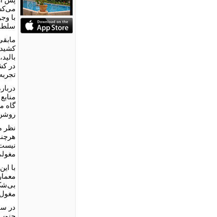
می‌کش
با وج
سلطنت
مابقی
کشیده
بالید،
در کش
تجربه
دربار
منابع
گاه مت
روشن 
نظر م
هرچند
نیست 
مغول
با ای
معمار
بی‌شک
مغول 
جنوب 