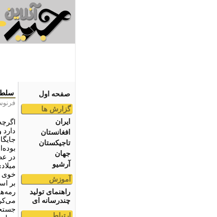
سلطا
صفحه اول
فرنوش
گزارش ها
ایران
اگرچه
دارد و
افغانستان
جایگا
تاجیکستان
بوده‌
جهان
آرشیو
میلاد
خوی ب
آموزش
بر اس
راهنمای تولید
رمه‌ها
چندرسانه ای
می‌کر
جستجو
ارتباط