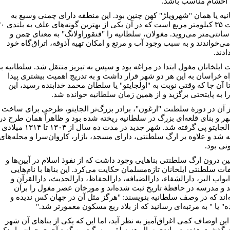
احشام مناسب باشد.
یه یا همان "شهرویا‍ژ" کهن چنین بود. این منطقه دارای چمنی وسیع به
وسعت ۳۵ کیلومتر مربع است که در آن یکی از 
ا ۹۰ سانتی‌متر می‌روید. مغولان، سلطانیه را "قنقوراولانگ" به معنای چمن و
ی‌خواندند و به سبب وجود آب و مرتع و امکان تهیه آذوقه، اتراق‌گاه خود
ادند.
ت ایلخانان مغول ابتدا در مراغه بود و سپس به تبریز منتقل شد. سلطانیه بر
ه خراسان به این هر دو شهر قرار داشت و به تدریج اهمیت بیشتری پیدا
تا آن جا که وقتی نوبت به "اولجایتو" یا سلطان محمد خدابنده رسید، این
ا به پایتختی برگزید و از همین زمان سلطانیه خوانده شد.
ز آن در دورۀ سلطنت "ارغون"، برادر بزرگ‌تر الجایتو، طرحی برای ساخت
ر و بنای قلعه‌ای بزرگ در سلطانیه ریخته شده بود و ظاهراً همان طرح در
دورۀ الجایتو پی گرفته شد. شهر جدید در مدت ده سال از ۱۳۰۴ تا ۱۳۱۴ میلادی
 شد و علاوه بر ارگ سلطنتی، دارای مسجد، بازار، کاروان‌سرا و محله‌های
ی بود.
ن درون ارگ سلطنتی بناهایی وجود داشت که از نفوذ اسلام در آیین‌ها و
ات سلطنتی ایلخانان تازه‌مسلمان حکایت می‌کرد. این بناها با نام‌هایی
واب البر، دارالشفاء، دارالضیافه، دارالحفاظ، دارالحدیث، دارالقرآن و
و مدرسه در حافظۀ تاریخ ثبت شده‌اند و مورخان عصر مغول را برآن
‌اند که در وصف سلطانیه بنویسند: "هرگز مثل آن در جهان کس ندیده و
" یا " به مرتبه‌ای رسانید که از بلاد ربع مسکون معمورتر شد."
این اوصاف کمی اغراق‌آمیز به نظر آید، اما این که یکی از بناهای آن شهر
 گذشت هفتصد و اندی سال هنوز لقب بزرگ‌ترین گنبد آجری جهان را یدک