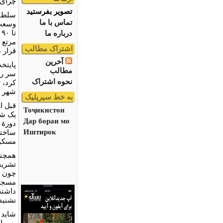
چرای 
تصویر بفرستید
سلطان
تماس با ما
ت
درباره ما
مرتع م
اشتراک مطالب
قرار د
آخرین
پایتخ
مطالب
سر را
نحوه اشتراک
کرد، 
شهر ر
به خط سیریلیک
قبل ا
Тоҷикистон
یک شه
Дар бораи мо
Иштирок
ساخته
مسکون
همچنی
تشریف
چون اب
مسجد 
داشته
نشنیده
شاید 
پس از