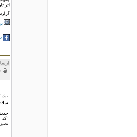
اثر ت
گزارش
بر
به
ارسا
چ
- یک کاربر،
سلام 
____
جدیدآ
"کد 
تصوی