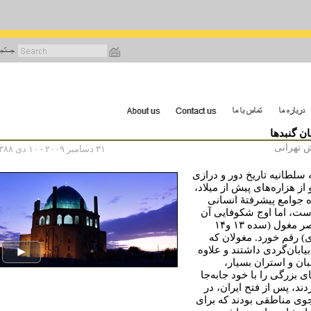
رفتن
به
محتوای
اصلی
ن گنبدها
 تهرانی
۳۱ دسامبر ۲۰۰۹ - ۱۰ دی ۱۳۸۸
 سلطانیه تاریخ دور و درازی
 از هزاره‌های پیش از میلاد،
ه جوامع پیشرفتۀ انسانی
است، اما اوج شکوفایی آن
در عصر مغول (سده ۱۳ و۱۴
ی) رقم خورد. مغولان که
یابان‌گردی داشتند و علاوه
بان و استران بسیار،
ی بزرگی را با خود جابه‌جا
دند، پس از فتح ایران، در
ی مناطقی بودند که برای