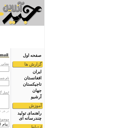
email
صفحه اول
گزارش ها
نشانى ا
ایران
افغانستان
نام شما
تاجیکستان
جهان
ایمیل گ
آرشیو
آموزش
در هر خ
راهنمای تولید
چندرسانه ای
موضوع
ارتباط