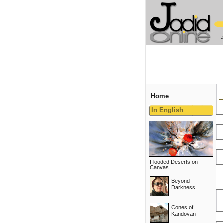
Home
In English
Flooded Deserts on
Canvas
Beyond
Darkness
Cones of
Kandovan