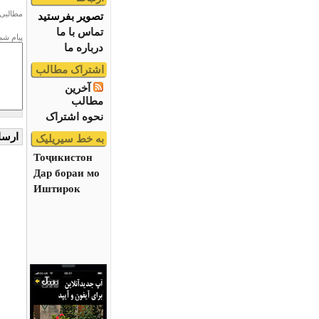
مطالبی 
تصویر بفرستید
تماس با ما
پیام شم
درباره ما
اشتراک مطالب
آخرین
مطالب
نحوه اشتراک
به خط سیریلیک
Тоҷикистон
Дар бораи мо
Иштирок