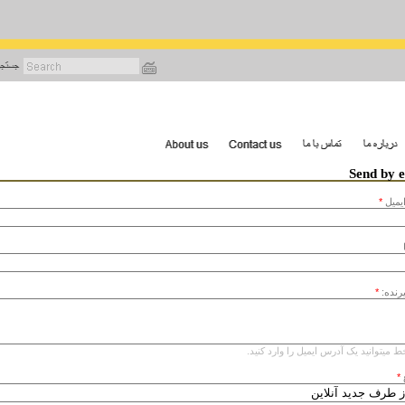
رفتن
به
محتوای
اصلی
Send by 
يميل
*
یرنده:
*
ط میتوانید یک آدرس ایمیل را وارد کنید.
*