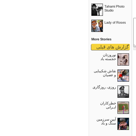
Tahami Photo
Studio
Lady of Roses
More Stories
گزارش های قبلی
نوروزتان
خجسته باد
نقاش شکیبایی
و عصيان
روزی، روزگاری
خطرکاران
ایـرانی
آیین سرزمین
سنگ و باد