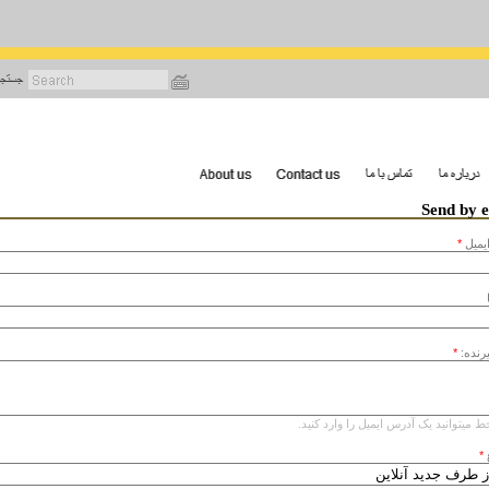
رفتن
به
محتوای
اصلی
Send by 
يميل
*
یرنده:
*
ط میتوانید یک آدرس ایمیل را وارد کنید.
*