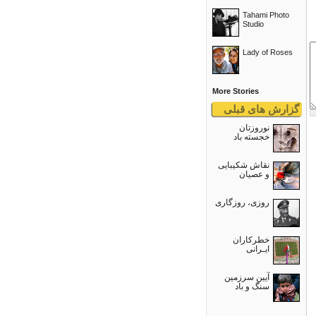
Tahami Photo
Studio
Lady of Roses
More Stories
گزارش های قبلی
نوروزتان
خجسته باد
نقاش شکیبایی
و عصيان
روزی، روزگاری
خطرکاران
ایـرانی
آیین سرزمین
سنگ و باد