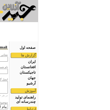
email
صفحه اول
گزارش ها
نشانى ا
ایران
افغانستان
نام شما
تاجیکستان
جهان
ایمیل گ
آرشیو
آموزش
در هر خ
راهنمای تولید
چندرسانه ای
موضوع
ارتباط