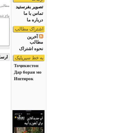
مطالبی 
تصویر بفرستید
تماس با ما
پیام شم
درباره ما
اشتراک مطالب
آخرین
مطالب
نحوه اشتراک
به خط سیریلیک
Тоҷикистон
Дар бораи мо
Иштирок