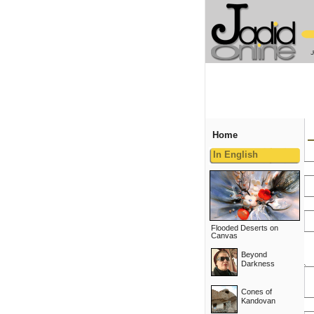
Home
In English
Flooded Deserts on
Canvas
Beyond
Darkness
Cones of
Kandovan