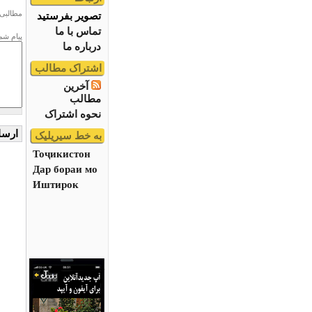
مطالبی 
تصویر بفرستید
تماس با ما
پیام شم
درباره ما
اشتراک مطالب
آخرین
مطالب
نحوه اشتراک
به خط سیریلیک
Тоҷикистон
Дар бораи мо
Иштирок