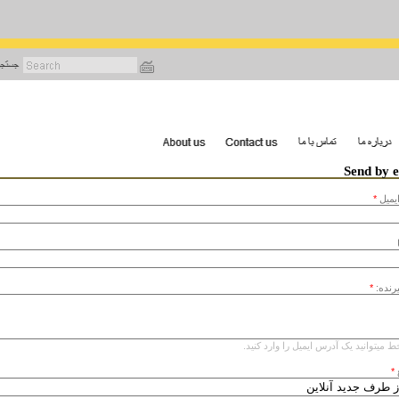
رفتن
به
محتوای
اصلی
Send by 
يميل
*
یرنده:
*
ط میتوانید یک آدرس ایمیل را وارد کنید.
*