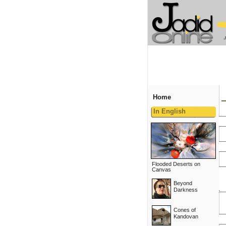
Home
In English
Flooded Deserts on
Canvas
Beyond
Darkness
Cones of
Kandovan