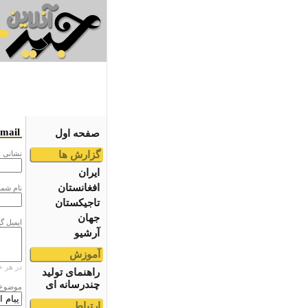
email
صفحه اول
گزارش ها
نشانى ا
ایران
افغانستان
نام شما
تاجیکستان
جهان
ایمیل گ
آرشیو
آموزش
در هر خ
راهنمای تولید
چندرسانه ای
موضوع
ارتباط