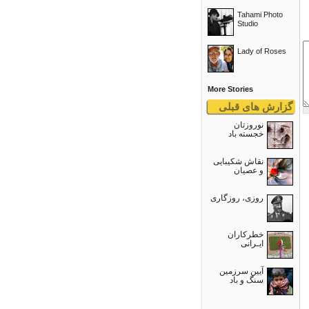
Tahami Photo
Studio
Lady of Roses
More Stories
گزارش های قبلی
نوروزتان
خجسته باد
نقاش شکیبایی
و عصيان
روزی، روزگاری
خطرکاران
ایـرانی
آیین سرزمین
سنگ و باد