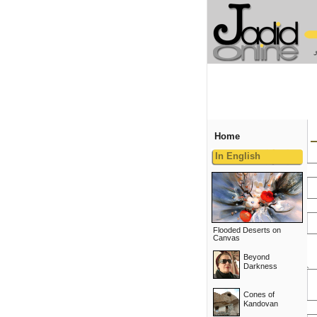
Home
In English
Flooded Deserts on
Canvas
Beyond
Darkness
Cones of
Kandovan