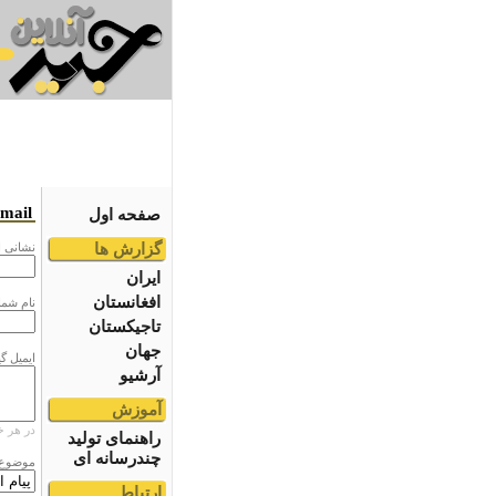
email
صفحه اول
گزارش ها
نشانى ا
ایران
افغانستان
نام شما
تاجیکستان
جهان
ایمیل گ
آرشیو
آموزش
در هر خ
راهنمای تولید
چندرسانه ای
موضوع
ارتباط