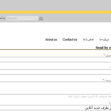
رفتن
به
محتوای
اصلی
Send by 
يميل
*
یرنده:
*
ط میتوانید یک آدرس ایمیل را وارد کنید.
*