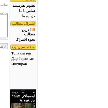
مطالبی 
تصویر بفرستید
تماس با ما
پیام شم
درباره ما
اشتراک مطالب
آخرین
مطالب
نحوه اشتراک
به خط سیریلیک
Тоҷикистон
Дар бораи мо
Иштирок