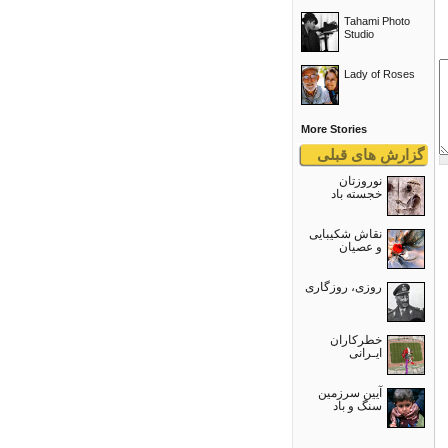
Tahami Photo
Studio
Lady of Roses
More Stories
گزارش های قبلی
نوروزتان
خجسته باد
نقاش شکیبایی
و عصيان
روزی، روزگاری
خطرکاران
ایـرانی
آیین سرزمین
سنگ و باد