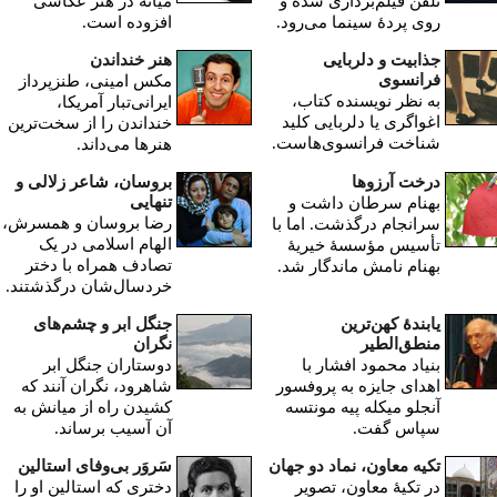
تلفن فیلم‌برداری شده و
میانه در هنر عکاسی
روی پردۀ سینما می‌رود.
افزوده است.
جذابیت و دلربایی
هنر خنداندن
فرانسوی
مکس امینی، طنزپرداز
به نظر نویسنده کتاب،
ایرانی‌تبار آمریکا،
اغواگری یا دلربایی کلید
خنداندن را از سخت‌ترین
شناخت فرانسوی‌هاست.
هنرها می‌داند.
درخت آرزوها
بروسان، شاعر زلالی‌ و
تنهایی‌
بهنام سرطان داشت و
رضا بروسان و همسرش،
سرانجام درگذشت. اما با
الهام اسلامی در یک
تأسیس مؤسسۀ خیریۀ
تصادف همراه با دختر
بهنام نامش ماندگار شد.
خردسال‌شان درگذشتند.
یابندۀ کهن‌ترین
جنگل ابر و چشم‌های
منطق‌الطیر
نگران
بنیاد محمود افشار با
دوستاران جنگل ابر
اهدای جایزه به پروفسور
شاهرود، نگران آنند که
آنجلو میکله پیه مونتسه
کشیدن راه از میانش به
سپاس گفت.
آن آسیب برساند.
تکیه معاون، نماد دو جهان
سَروَر بی‌وفای استالین
در تکیۀ معاون، تصویر
دختری که استالین او را