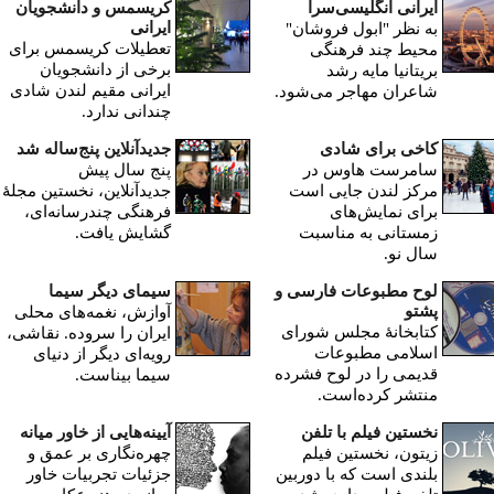
ایرانی انگلیسی‌سرا
کریسمس و دانشجویان
ایرانی
به نظر "ابول فروشان"
تعطیلات کریسمس برای
محیط چند فرهنگی
برخی از دانشجویان
بریتانیا مایه رشد
ایرانی مقیم لندن شادی
شاعران مهاجر می‌شود.
چندانی ندارد.
کاخی برای شادی
جدیدآنلاین پنج‌ساله شد
سامرست هاوس در
پنج سال پیش
مرکز لندن جایی است
جدیدآنلاین، نخستین مجلۀ
برای نمایش‌های
فرهنگی چندرسانه‌ای،
زمستانی به مناسبت
گشایش یافت.
سال نو.
لوح مطبوعات فارسی و
سیمای دیگر سیما
پشتو
آوازش، نغمه‌های محلی
کتابخانۀ مجلس شورای
ایران را سروده. نقاشی،
اسلامی مطبوعات
رویه‌ای دیگر از دنیای
قدیمی را در لوح فشرده
سیما بیناست.
منتشر کرده‌است.
نخستین فیلم با تلفن
آیینه‌هایی از خاور میانه
زیتون، نخستین فیلم
چهره‌نگاری بر عمق و
بلندی است که با دوربین
جزئیات تجربیات خاور