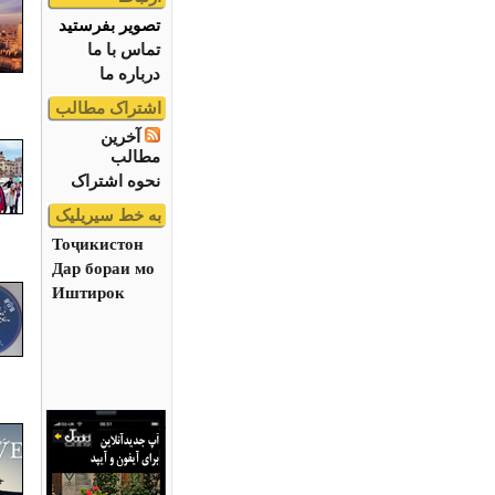
تصویر بفرستید
تماس با ما
درباره ما
اشتراک مطالب
آخرین
مطالب
نحوه اشتراک
به خط سیریلیک
Тоҷикистон
Дар бораи мо
Иштирок