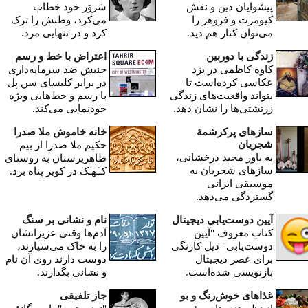
پیشوایان دین و نقش
سَروَر خود خطاب
کیومرث و فروهر را
می‌کرد، وطنش را ترک
می‌توان کنار هم دید.
کرد و در تنهایی مرد.
زندگی با دوربین
اعتراض با خط و رسم
کاوه کاظمی در یزد
جنبش ضد سرمایه‌داری
عکاسی کرده‌است تا
در برابر کلیسای سن پل
بتواند واقعیت‌های زندگی
با رسم و خط‌هایی ویژه‌
زرتشتی‌ها را نشان دهد.
خودنمایی می‌کند.
سازهای پرکرشمۀ
خانه خاموش ملا صدرا
شجریان
حکیم ملا صدرا از بیم
به باور مجید درخشانی،
ظاهرپرستان به روستای
سازهای شجریان به
کــَهـَک در کویر پناه برد.
موسیقی ایرانی
گستردگی می‌دهد.
آیین دوست‌یابی دیجیتال
نام و نشانی بر سنگ
کتاب معروف "آیین
آدم‌ها وقتی عزیزانشان
دوست‌یابی" دیل کارنگی
را به خاک می‌سپارند،
برای عصر دیجیتال
دوست دارند روی آن نام
بازنویسی شده‌است.
و نشانی بگذارند.
غذاهای خوش‌رنگ و بو
جاز تلفیقی