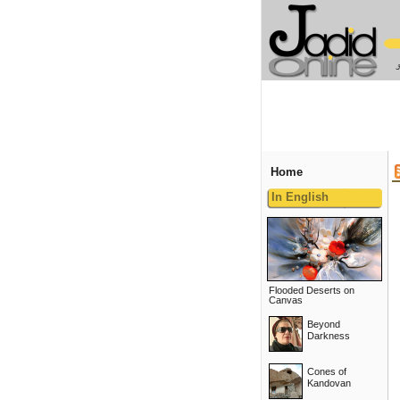
Home
In English
Flooded Deserts on
Canvas
Beyond
Darkness
Cones of
Kandovan