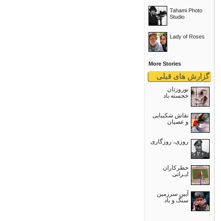
Tahami Photo
Studio
Lady of Roses
More Stories
گزارش های قبلی
نوروزتان
خجسته باد
نقاش شکیبایی
و عصيان
روزی، روزگاری
خطرکاران
ایـرانی
آیین سرزمین
سنگ و باد